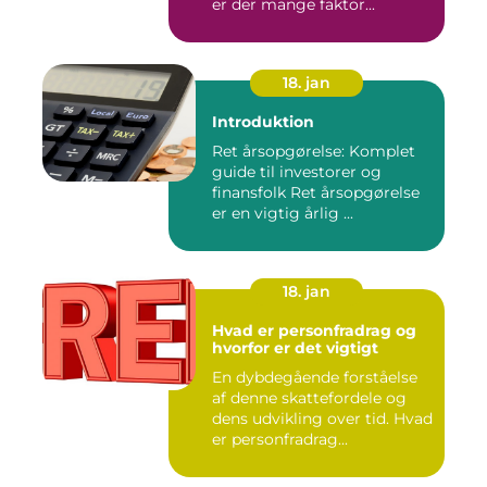
er der mange faktor...
18. jan
Introduktion
Ret årsopgørelse: Komplet
guide til investorer og
finansfolk Ret årsopgørelse
er en vigtig årlig ...
18. jan
Hvad er personfradrag og
hvorfor er det vigtigt
En dybdegående forståelse
af denne skattefordele og
dens udvikling over tid. Hvad
er personfradrag...