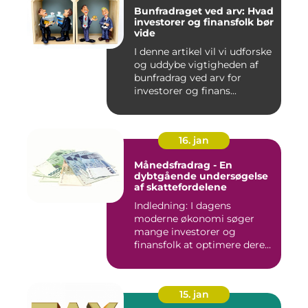
Bunfradraget ved arv: Hvad
investorer og finansfolk bør
vide
I denne artikel vil vi udforske
og uddybe vigtigheden af
bunfradrag ved arv for
investorer og finans...
16. jan
Månedsfradrag - En
dybtgående undersøgelse
af skattefordelene
Indledning: I dagens
moderne økonomi søger
mange investorer og
finansfolk at optimere deres
skattee...
15. jan