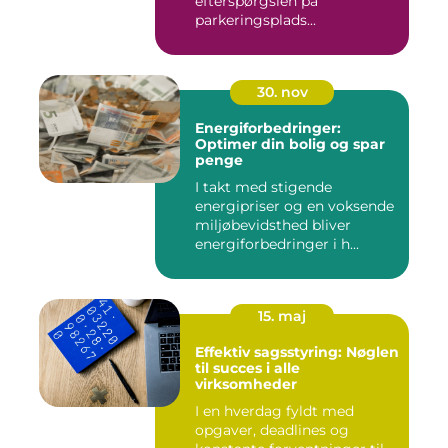
efterspørgslen på
parkeringsplads...
30. nov
Energiforbedringer:
Optimer din bolig og spar
penge
I takt med stigende
energipriser og en voksende
miljøbevidsthed bliver
energiforbedringer i h...
15. maj
Effektiv sagsstyring: Nøglen
til succes i alle
virksomheder
I en hverdag fyldt med
opgaver, deadlines og