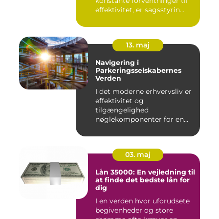
konstante forventninger til
effektivitet, er sagsstyrin...
13. maj
Navigering i
Parkeringsselskabernes
Verden
I det moderne erhvervsliv er
effektivitet og
tilgængelighed
nøglekomponenter for en
vel...
03. maj
Lån 35000: En vejledning til
at finde det bedste lån for
dig
I en verden hvor uforudsete
begivenheder og store