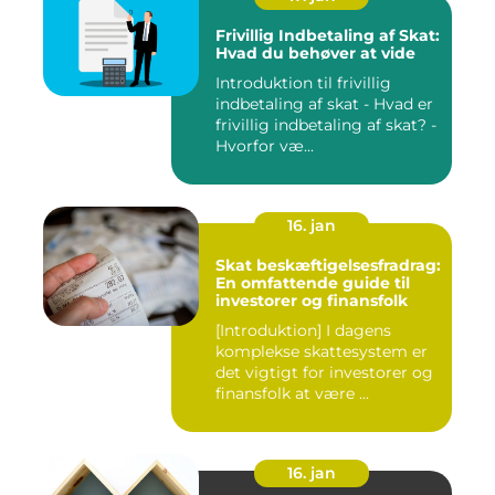
Frivillig Indbetaling af Skat:
Hvad du behøver at vide
Introduktion til frivillig
indbetaling af skat - Hvad er
frivillig indbetaling af skat? -
Hvorfor væ...
16. jan
Skat beskæftigelsesfradrag:
En omfattende guide til
investorer og finansfolk
[Introduktion] I dagens
komplekse skattesystem er
det vigtigt for investorer og
finansfolk at være ...
16. jan