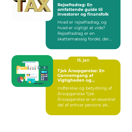
Rejsefradrag: En
omfattende guide til
investorer og finansfolk
Hvad er rejsefradrag, og
hvad er vigtigt at vide?
Rejsefradrag er en
skattemæssig fordel, der
tilby...
15. jan
Tjek Årsopgørelse: En
Gennemgang af
Vigtigheden og
Udviklingen
Indførelse og betydning af
Årsopgørelse Tjek
Årsopgørelse er en essentiel
del af enhver persons øk...