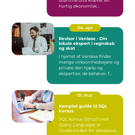
drømme ofte kræver en
hurtig økonomisk
indsprøjtni...
04. apr
Revisor i Vanløse - Din
lokale ekspert i regnskab
og skat
I hjertet af Vanløse finder
mange virksomhedsejere og
private den hjælp og
ekspertise, de behøver, f...
01. mar
Komplet guide til SQL
kursus
SQL kursus (Structured
Query Language) er
modersmålet for databaser,