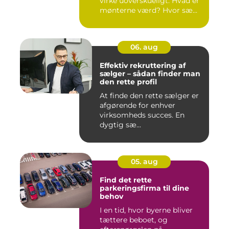
virke uoverskueligt. Hvad er
mønterne værd? Hvor sæ...
06. aug
Effektiv rekruttering af
sælger – sådan finder man
den rette profil
At finde den rette sælger er
afgørende for enhver
virksomheds succes. En
dygtig sæ...
05. aug
Find det rette
parkeringsfirma til dine
behov
I en tid, hvor byerne bliver
tættere beboet, og