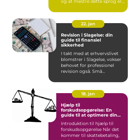
og at mestre dette sprog er
afg...
22. jan
Revision i Slagelse: din
guide til finansiel
sikkerhed
I takt med at erhvervslivet
blomstrer i Slagelse, vokser
behovet for professionel
revision også. Små...
18. jan
Hjælp til
forskudsopgørelse: En
guide til at optimere din
skattebetaling
Introduktion til hjælp til
forskudsopgørelse Når det
kommer til skattebetaling,