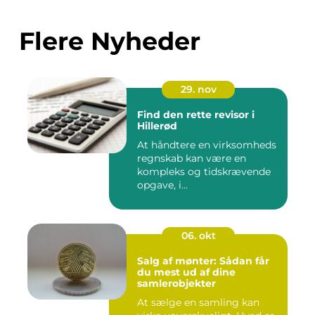
Flere Nyheder
29. nov
Find den rette revisor i
Hillerød
At håndtere en virksomheds
regnskab kan være en
kompleks og tidskrævende
opgave, i...
06. okt
Salg af mønter: Sådan får
du mest ud af dine
samlerobjekter
At sælge en samling kan