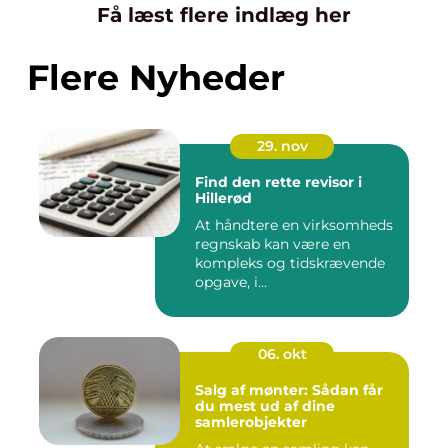
Få læst flere indlæg her
Flere Nyheder
29. nov
Find den rette revisor i
Hillerød
At håndtere en virksomheds
regnskab kan være en
kompleks og tidskrævende
opgave, i...
06. okt
Salg af mønter: Sådan får
du mest ud af dine
samlerobjekter