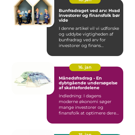
Bunfradraget ved arv: Hvad
investorer og finansfolk bør
vide
I denne artikel vil vi udforske
og uddybe vigtigheden af
bunfradrag ved arv for
investorer og finans...
16. jan
Månedsfradrag - En
dybtgående undersøgelse
af skattefordelene
Indledning: I dagens
moderne økonomi søger
mange investorer og
finansfolk at optimere deres
skattee...
15. jan