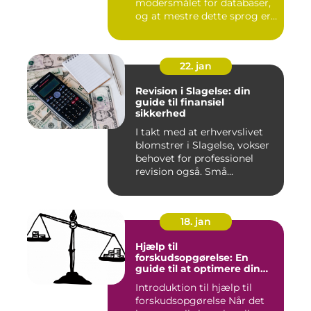
modersmålet for databaser,
og at mestre dette sprog er
afg...
22. jan
Revision i Slagelse: din
guide til finansiel
sikkerhed
I takt med at erhvervslivet
blomstrer i Slagelse, vokser
behovet for professionel
revision også. Små...
18. jan
Hjælp til
forskudsopgørelse: En
guide til at optimere din
skattebetaling
Introduktion til hjælp til
forskudsopgørelse Når det