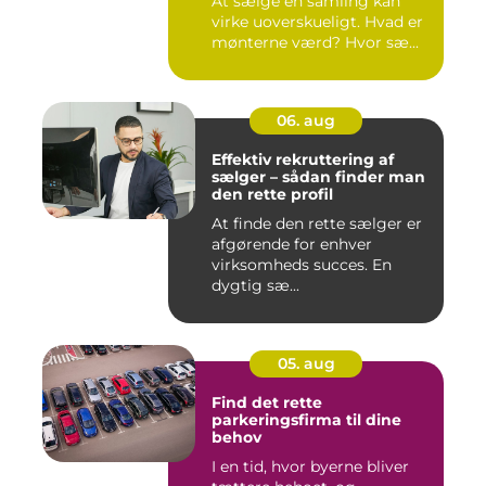
At sælge en samling kan
virke uoverskueligt. Hvad er
mønterne værd? Hvor sæ...
06. aug
Effektiv rekruttering af
sælger – sådan finder man
den rette profil
At finde den rette sælger er
afgørende for enhver
virksomheds succes. En
dygtig sæ...
05. aug
Find det rette
parkeringsfirma til dine
behov
I en tid, hvor byerne bliver