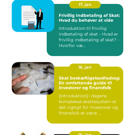
17. jan
Frivillig Indbetaling af Skat:
Hvad du behøver at vide
Introduktion til frivillig
indbetaling af skat - Hvad er
frivillig indbetaling af skat? -
Hvorfor væ...
16. jan
Skat beskæftigelsesfradrag:
En omfattende guide til
investorer og finansfolk
[Introduktion] I dagens
komplekse skattesystem er
det vigtigt for investorer og
finansfolk at være ...
16. jan