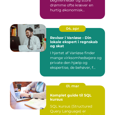
begivenheder og store
drømme ofte kræver en
hurtig økonomisk
indsprøjtni...
04. apr
Revisor i Vanløse - Din
lokale ekspert i regnskab
og skat
I hjertet af Vanløse finder
mange virksomhedsejere og
private den hjælp og
ekspertise, de behøver, f...
01. mar
Komplet guide til SQL
kursus
SQL kursus (Structured
Query Language) er