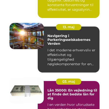
opgaver, deadlines og
konstante forventninger til
effektivitet, er sagsstyrin...
13. maj
Navigering i
Parkeringsselskabernes
Verden
I det moderne erhvervsliv er
effektivitet og
tilgængelighed
nøglekomponenter for en
vel...
03. maj
Lån 35000: En vejledning til
at finde det bedste lån for
dig
I en verden hvor uforudsete