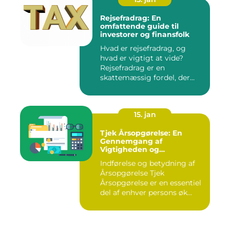
Rejsefradrag: En
omfattende guide til
investorer og finansfolk
Hvad er rejsefradrag, og
hvad er vigtigt at vide?
Rejsefradrag er en
skattemæssig fordel, der
tilby...
15. jan
Tjek Årsopgørelse: En
Gennemgang af
Vigtigheden og
Udviklingen
Indførelse og betydning af
Årsopgørelse Tjek
Årsopgørelse er en essentiel
del af enhver persons øk...