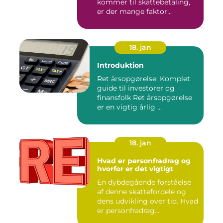
kommer til skattebetaling,
er der mange faktor...
18. jan
Introduktion
Ret årsopgørelse: Komplet
guide til investorer og
finansfolk Ret årsopgørelse
er en vigtig årlig ...
18. jan
Hvad er personfradrag og
hvorfor er det vigtigt
En dybdegående forståelse
af denne skattefordele og
dens udvikling over tid. Hvad
er personfradrag...