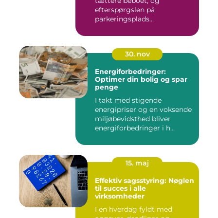
tættere beboet, og
efterspørgslen på
parkeringsplads...
30. nov
Energiforbedringer:
Optimer din bolig og spar
penge
I takt med stigende
energipriser og en voksende
miljøbevidsthed bliver
energiforbedringer i h...
15. maj
Effektiv sagsstyring: Nøglen
til succes i alle
virksomheder
I en hverdag fyldt med