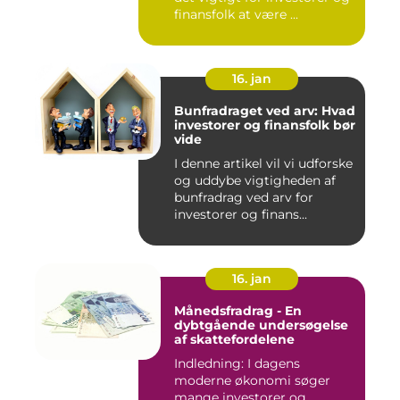
finansfolk at være ...
16. jan
Bunfradraget ved arv: Hvad
investorer og finansfolk bør
vide
I denne artikel vil vi udforske
og uddybe vigtigheden af
bunfradrag ved arv for
investorer og finans...
16. jan
Månedsfradrag - En
dybtgående undersøgelse
af skattefordelene
Indledning: I dagens
moderne økonomi søger
mange investorer og