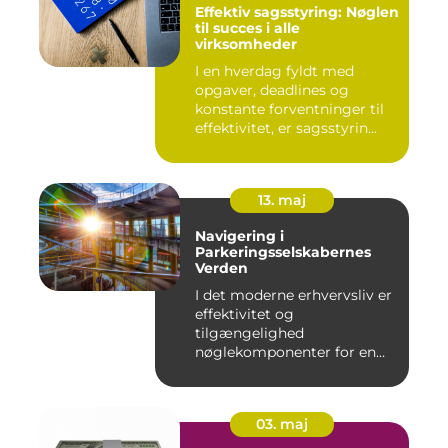
Effektiv sagsstyring: Nøglen
til succes i alle
virksomheder
I en hverdag fyldt med
opgaver, deadlines og
konstante forventninger til
effektivitet, er sagsstyrin...
13. maj
Navigering i
Parkeringsselskabernes
Verden
I det moderne erhvervsliv er
effektivitet og
tilgængelighed
nøglekomponenter for en
vel...
03. maj