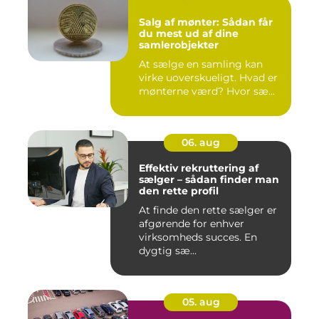
Salg af mønter: Sådan får
du mest ud af dine
samlerobjekter
At sælge en samling kan
virke uoverskueligt. Hvad er
mønterne værd? Hvor sæ...
06. aug
Effektiv rekruttering af
sælger – sådan finder man
den rette profil
At finde den rette sælger er
afgørende for enhver
virksomheds succes. En
dygtig sæ...
05. aug