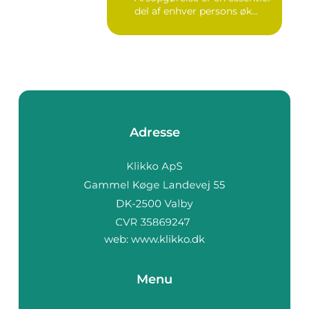
del af enhver persons øk...
Adresse
web:
www.klikko.dk
Menu