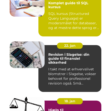
Komplet guide til SQL
kursus
SQL kursus (Structured
Query Language) er
modersmålet for databaser,
og at mestre dette sprog er
afg...
22. jan
Revision i Slagelse: din
guide til finansiel
sikkerhed
I takt med at erhvervslivet
blomstrer i Slagelse, vokser
behovet for professionel
revision også. Små...
18. jan
Hjælp til