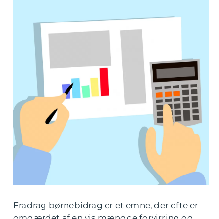
Fradrag børnebidrag er et emne, der ofte er
omgærdet af en vis mængde forvirring og