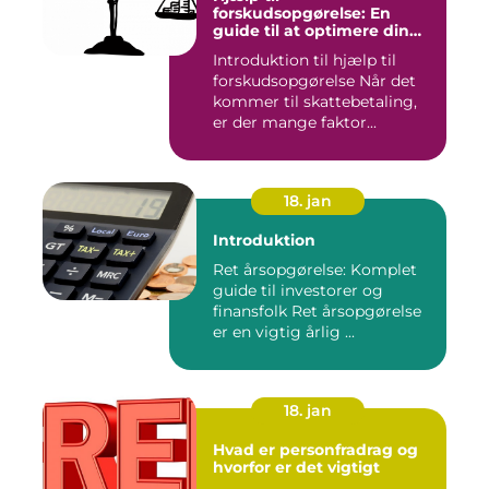
forskudsopgørelse: En
guide til at optimere din
skattebetaling
Introduktion til hjælp til
forskudsopgørelse Når det
kommer til skattebetaling,
er der mange faktor...
18. jan
Introduktion
Ret årsopgørelse: Komplet
guide til investorer og
finansfolk Ret årsopgørelse
er en vigtig årlig ...
18. jan
Hvad er personfradrag og
hvorfor er det vigtigt