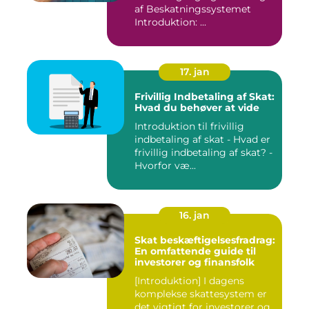
af Beskatningssystemet
Introduktion: ...
17. jan
Frivillig Indbetaling af Skat:
Hvad du behøver at vide
Introduktion til frivillig
indbetaling af skat - Hvad er
frivillig indbetaling af skat? -
Hvorfor væ...
16. jan
Skat beskæftigelsesfradrag:
En omfattende guide til
investorer og finansfolk
[Introduktion] I dagens
komplekse skattesystem er
det vigtigt for investorer og