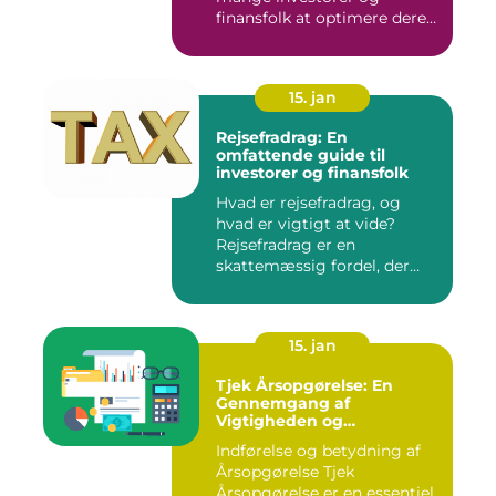
finansfolk at optimere deres
skattee...
15. jan
Rejsefradrag: En
omfattende guide til
investorer og finansfolk
Hvad er rejsefradrag, og
hvad er vigtigt at vide?
Rejsefradrag er en
skattemæssig fordel, der
tilby...
15. jan
Tjek Årsopgørelse: En
Gennemgang af
Vigtigheden og
Udviklingen
Indførelse og betydning af
Årsopgørelse Tjek
Årsopgørelse er en essentiel