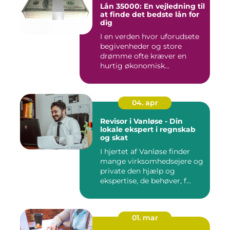
Lån 35000: En vejledning til
at finde det bedste lån for
dig
I en verden hvor uforudsete
begivenheder og store
drømme ofte kræver en
hurtig økonomisk
indsprøjtni...
04. apr
Revisor i Vanløse - Din
lokale ekspert i regnskab
og skat
I hjertet af Vanløse finder
mange virksomhedsejere og
private den hjælp og
ekspertise, de behøver, f...
01. mar