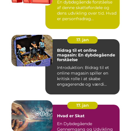
En dybdegående forståelse
af denne skattefordele og
dens udvikling over tid. Hvad
er personfradrag...
17. jan
Bidrag til et online
magasin: En dybdegående
forståelse
Introduktion: Bidrag til et
online magasin spiller en
kritisk rolle i at skabe
engagerende og værdi...
17. jan
Hvad er Skat
En Dybdegående
Gennemgang og Udvikling