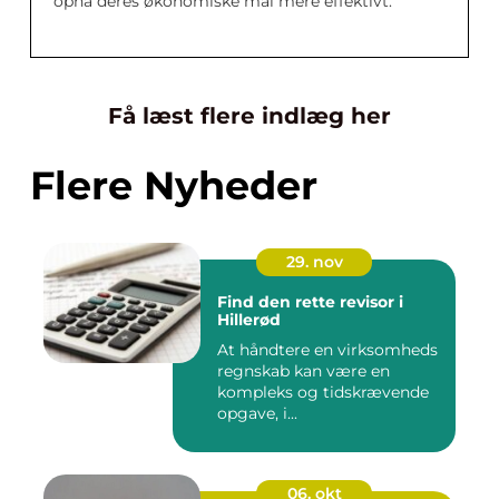
opnå deres økonomiske mål mere effektivt.
Få læst flere indlæg her
Flere Nyheder
29. nov
Find den rette revisor i
Hillerød
At håndtere en virksomheds
regnskab kan være en
kompleks og tidskrævende
opgave, i...
06. okt