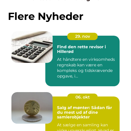
Flere Nyheder
29. nov
Find den rette revisor i
Hillerød
At håndtere en virksomheds
regnskab kan være en
kompleks og tidskrævende
opgave, i...
06. okt
Salg af mønter: Sådan får
du mest ud af dine
samlerobjekter
At sælge en samling kan
virke uoverskueligt. Hvad er