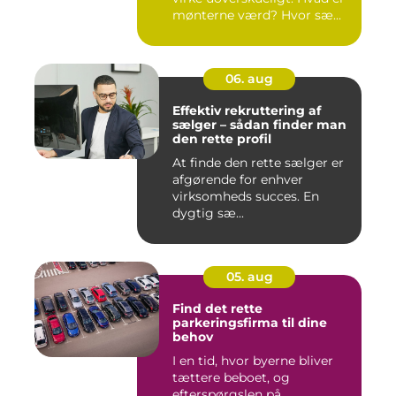
mønterne værd? Hvor sæ...
06. aug
Effektiv rekruttering af
sælger – sådan finder man
den rette profil
At finde den rette sælger er
afgørende for enhver
virksomheds succes. En
dygtig sæ...
05. aug
Find det rette
parkeringsfirma til dine
behov
I en tid, hvor byerne bliver
tættere beboet, og
efterspørgslen på