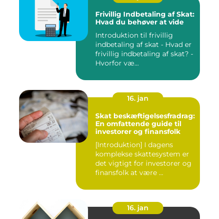
Frivillig Indbetaling af Skat:
Hvad du behøver at vide
Introduktion til frivillig
indbetaling af skat - Hvad er
frivillig indbetaling af skat? -
Hvorfor væ...
16. jan
Skat beskæftigelsesfradrag:
En omfattende guide til
investorer og finansfolk
[Introduktion] I dagens
komplekse skattesystem er
det vigtigt for investorer og
finansfolk at være ...
16. jan