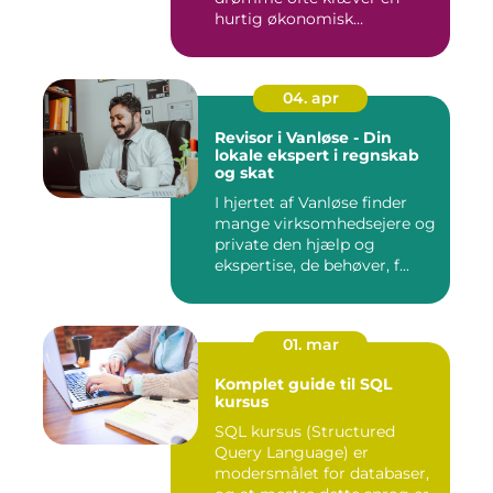
hurtig økonomisk
indsprøjtni...
04. apr
Revisor i Vanløse - Din
lokale ekspert i regnskab
og skat
I hjertet af Vanløse finder
mange virksomhedsejere og
private den hjælp og
ekspertise, de behøver, f...
01. mar
Komplet guide til SQL
kursus
SQL kursus (Structured
Query Language) er
modersmålet for databaser,