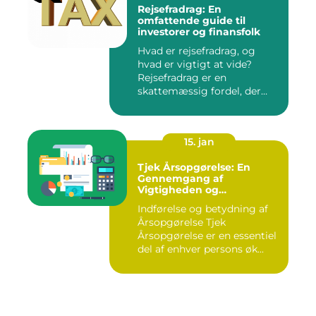
Rejsefradrag: En
omfattende guide til
investorer og finansfolk
Hvad er rejsefradrag, og
hvad er vigtigt at vide?
Rejsefradrag er en
skattemæssig fordel, der
tilby...
15. jan
Tjek Årsopgørelse: En
Gennemgang af
Vigtigheden og
Udviklingen
Indførelse og betydning af
Årsopgørelse Tjek
Årsopgørelse er en essentiel
del af enhver persons øk...