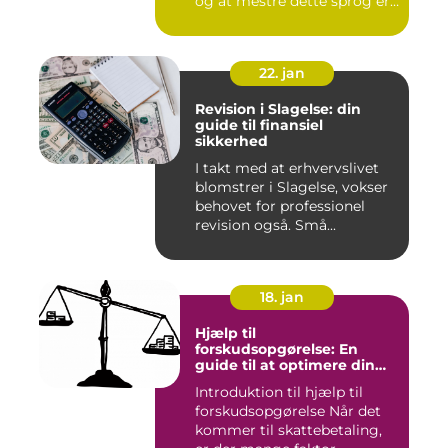
og at mestre dette sprog er
afg...
22. jan
Revision i Slagelse: din
guide til finansiel
sikkerhed
I takt med at erhvervslivet
blomstrer i Slagelse, vokser
behovet for professionel
revision også. Små...
18. jan
Hjælp til
forskudsopgørelse: En
guide til at optimere din
skattebetaling
Introduktion til hjælp til
forskudsopgørelse Når det
kommer til skattebetaling,