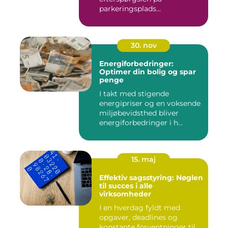
parkeringsplads...
30. nov
Energiforbedringer:
Optimer din bolig og spar
penge
I takt med stigende
energipriser og en voksende
miljøbevidsthed bliver
energiforbedringer i h...
15. maj
Effektiv sagsstyring: Nøglen
til succes i alle
virksomheder
I en hverdag fyldt med
opgaver, deadlines og
konstante forventninger til