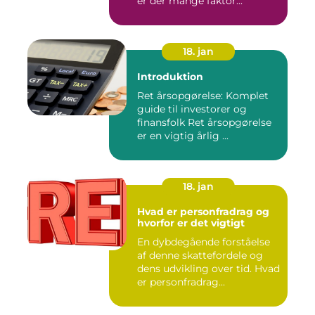
er der mange faktor...
18. jan
Introduktion
Ret årsopgørelse: Komplet
guide til investorer og
finansfolk Ret årsopgørelse
er en vigtig årlig ...
18. jan
Hvad er personfradrag og
hvorfor er det vigtigt
En dybdegående forståelse
af denne skattefordele og
dens udvikling over tid. Hvad
er personfradrag...