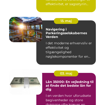
effektivitet, er sagsstyrin...
13. maj
Navigering i
Parkeringsselskabernes
Verden
I det moderne erhvervsliv er
effektivitet og
tilgængelighed
nøglekomponenter for en
vel...
03. maj
Lån 35000: En vejledning til
at finde det bedste lån for
dig
I en verden hvor uforudsete
begivenheder og store
drømme ofte kræver en