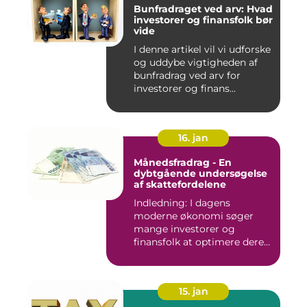
Bunfradraget ved arv: Hvad
investorer og finansfolk bør
vide
I denne artikel vil vi udforske
og uddybe vigtigheden af
bunfradrag ved arv for
investorer og finans...
16. jan
Månedsfradrag - En
dybtgående undersøgelse
af skattefordelene
Indledning: I dagens
moderne økonomi søger
mange investorer og
finansfolk at optimere deres
skattee...
15. jan