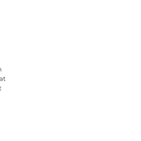
n
at
t