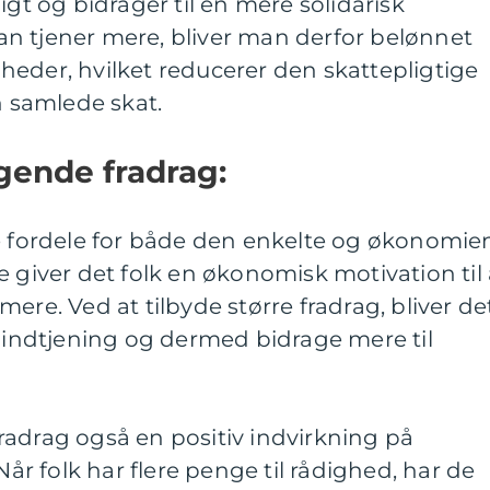
igt og bidrager til en mere solidarisk
n tjener mere, bliver man derfor belønnet
eder, hvilket reducerer den skattepligtige
 samlede skat.
gende fradrag:
re fordele for både den enkelte og økonomie
e giver det folk en økonomisk motivation til 
ere. Ved at tilbyde større fradrag, bliver de
n indtjening og dermed bidrage mere til
radrag også en positiv indvirkning på
 folk har flere penge til rådighed, har de