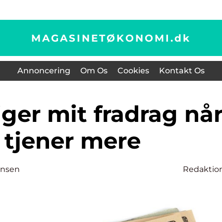
MAGASINETØKONOMI.
dk
Annoncering
Om Os
Cookies
Kontakt Os
 tjener mere
ensen
Redaktio