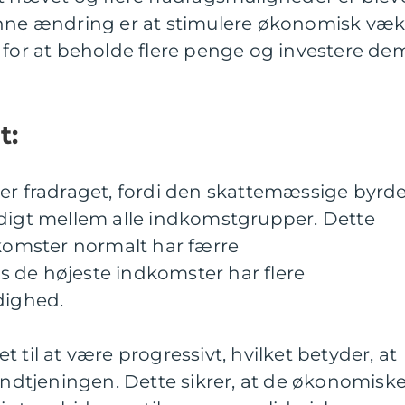
enne ændring er at stimulere økonomisk væk
 for at beholde flere penge og investere dem
t:
ger fradraget, fordi den skattemæssige byrd
rdigt mellem alle indkomstgrupper. Dette
dkomster normalt har færre
 de højeste indkomster har flere
dighed.
 til at være progressivt, hvilket betyder, at
 indtjeningen. Dette sikrer, at de økonomisk