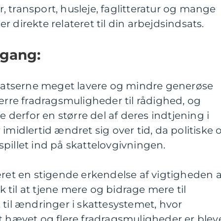
 transport, husleje, faglitteratur og mange
 direkte relateret til din arbejdsindsats.
mgang:
gssatserne meget lavere og mindre generøse
færre fradragsmuligheder til rådighed, og
erfor en større del af deres indtjening i
imidlertid ændret sig over tid, da politiske 
pillet ind på skattelovgivningen.
æret en stigende erkendelse af vigtigheden a
lk til at tjene mere og bidrage mere til
 til ændringer i skattesystemet, hvor
t hævet og flere fradragsmuligheder er blev