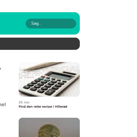
29. nov
nel
Find den rette revisor i Hillerød