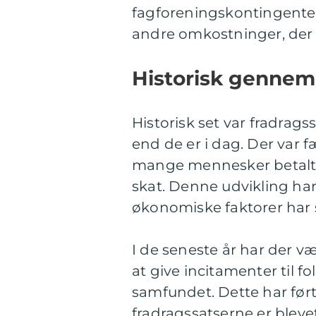
fagforeningskontingenter,
andre omkostninger, der er
Historisk genne
Historisk set var fradra
end de er i dag. Der var 
mange mennesker betalte d
skat. Denne udvikling har 
økonomiske faktorer har s
I de seneste år har der v
at give incitamenter til fo
samfundet. Dette har ført
fradragssatserne er bleve