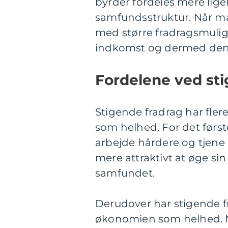
byrder fordeles mere ligel
samfundsstruktur. Når ma
med større fradragsmuligh
indkomst og dermed den
Fordelene ved sti
Stigende fradrag har fle
som helhed. For det først
arbejde hårdere og tjene m
mere attraktivt at øge si
samfundet.
Derudover har stigende f
økonomien som helhed. Når