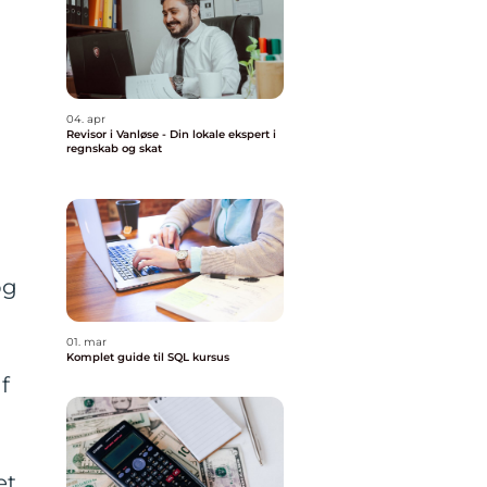
04. apr
Revisor i Vanløse - Din lokale ekspert i
regnskab og skat
og
01. mar
Komplet guide til SQL kursus
f
et