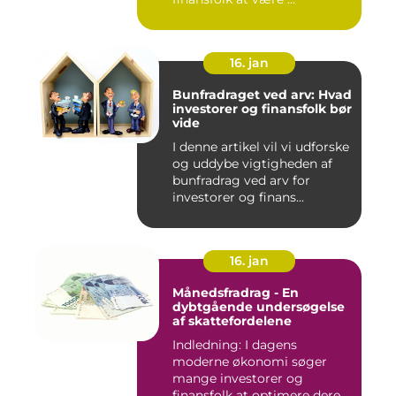
16. jan
Bunfradraget ved arv: Hvad
investorer og finansfolk bør
vide
I denne artikel vil vi udforske
og uddybe vigtigheden af
bunfradrag ved arv for
investorer og finans...
16. jan
Månedsfradrag - En
dybtgående undersøgelse
af skattefordelene
Indledning: I dagens
moderne økonomi søger
mange investorer og
finansfolk at optimere deres