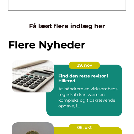
Få læst flere indlæg her
Flere Nyheder
29. nov
Find den rette revisor i
Hillerød
At håndtere en virksomheds
regnskab kan være en
kompleks og tidskrævende
opgave, i...
06. okt