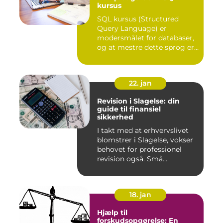
kursus
SQL kursus (Structured
Query Language) er
modersmålet for databaser,
og at mestre dette sprog er
afg...
22. jan
Revision i Slagelse: din
guide til finansiel
sikkerhed
I takt med at erhvervslivet
blomstrer i Slagelse, vokser
behovet for professionel
revision også. Små...
18. jan
Hjælp til
forskudsopgørelse: En