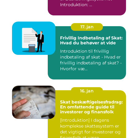
Introduktion: ...
17. jan
Frivillig Indbetaling af Skat:
Hvad du behøver at vide
Introduktion til frivillig
indbetaling af skat - Hvad er
frivillig indbetaling af skat? -
Hvorfor væ...
16. jan
Skat beskæftigelsesfradrag:
En omfattende guide til
investorer og finansfolk
[Introduktion] I dagens
komplekse skattesystem er
det vigtigt for investorer og
finansfolk at være ...