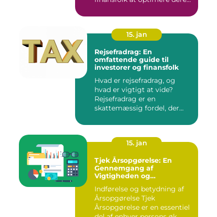
skattee...
15. jan
Rejsefradrag: En
omfattende guide til
investorer og finansfolk
Hvad er rejsefradrag, og
hvad er vigtigt at vide?
Rejsefradrag er en
skattemæssig fordel, der
tilby...
15. jan
Tjek Årsopgørelse: En
Gennemgang af
Vigtigheden og
Udviklingen
Indførelse og betydning af
Årsopgørelse Tjek
Årsopgørelse er en essentiel
del af enhver persons øk...