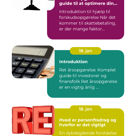
guide til at optimere din
skattebetaling
Introduktion til hjælp til
forskudsopgørelse Når det
kommer til skattebetaling,
er der mange faktor...
18. jan
Introduktion
Ret årsopgørelse: Komplet
guide til investorer og
finansfolk Ret årsopgørelse
er en vigtig årlig ...
18. jan
Hvad er personfradrag og
hvorfor er det vigtigt
En dybdegående forståelse