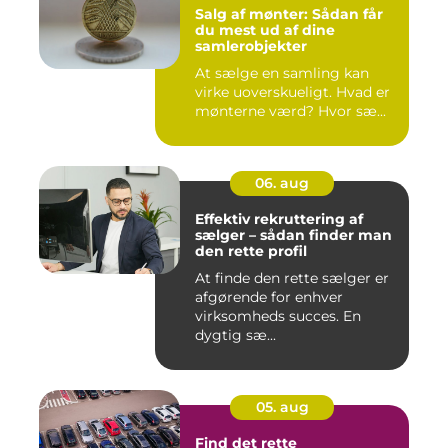
Salg af mønter: Sådan får
du mest ud af dine
samlerobjekter
At sælge en samling kan
virke uoverskueligt. Hvad er
mønterne værd? Hvor sæ...
06. aug
Effektiv rekruttering af
sælger – sådan finder man
den rette profil
At finde den rette sælger er
afgørende for enhver
virksomheds succes. En
dygtig sæ...
05. aug
Find det rette