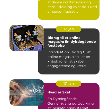
af denne skattefordele og
dens udvikling over tid. Hvad
er personfradrag...
17. jan
Bidrag til et online
magasin: En dybdegående
forståelse
Introduktion: Bidrag til et
online magasin spiller en
kritisk rolle i at skabe
engagerende og værdi...
17. jan
Hvad er Skat
En Dybdegående
Gennemgang og Udvikling
af Beskatningssystemet