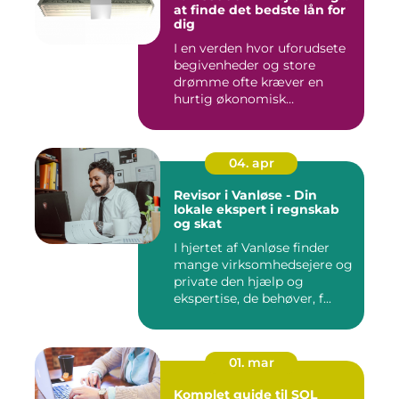
at finde det bedste lån for
dig
I en verden hvor uforudsete
begivenheder og store
drømme ofte kræver en
hurtig økonomisk
indsprøjtni...
04. apr
Revisor i Vanløse - Din
lokale ekspert i regnskab
og skat
I hjertet af Vanløse finder
mange virksomhedsejere og
private den hjælp og
ekspertise, de behøver, f...
01. mar
Komplet guide til SQL