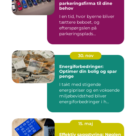
parkeringsfirma til dine
behov
I en tid, hvor byerne bliver
tættere beboet, og
efterspørgslen på
parkeringsplads...
30. nov
Energiforbedringer:
Optimer din bolig og spar
penge
I takt med stigende
energipriser og en voksende
miljøbevidsthed bliver
energiforbedringer i h...
15. maj
Effektiv sagsstyring: Nøglen