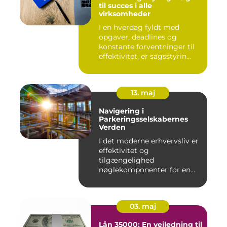
til succes i alle
virksomheder
I en hverdag fyldt med
opgaver, deadlines og
konstante forventninger til
effektivitet, er sagsstyrin...
13. maj
Navigering i
Parkeringsselskabernes
Verden
I det moderne erhvervsliv er
effektivitet og
tilgængelighed
nøglekomponenter for en
vel...
03. maj
Lån 35000: En vejledning til