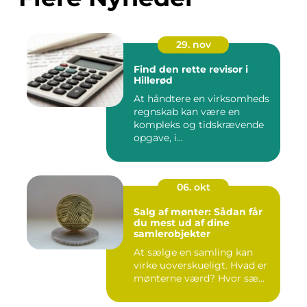
29. nov
Find den rette revisor i
Hillerød
At håndtere en virksomheds
regnskab kan være en
kompleks og tidskrævende
opgave, i...
06. okt
Salg af mønter: Sådan får
du mest ud af dine
samlerobjekter
At sælge en samling kan
virke uoverskueligt. Hvad er
mønterne værd? Hvor sæ...