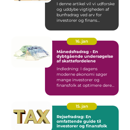
I denne artikel vil vi udforske
og uddybe vigtigheden af
bunfradrag ved arv for
investorer og finans...
16. jan
Månedsfradrag - En
dybtgående undersøgelse
af skattefordelene
Indledning: I dagens
moderne økonomi søger
mange investorer og
finansfolk at optimere deres
skattee...
15. jan
Rejsefradrag: En
omfattende guide til
investorer og finansfolk