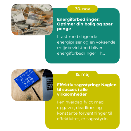
30. nov
Energiforbedringer:
Optimer din bolig og spar
penge
I takt med stigende
energipriser og en voksende
miljøbevidsthed bliver
energiforbedringer i h...
15. maj
Effektiv sagsstyring: Nøglen
til succes i alle
virksomheder
I en hverdag fyldt med
opgaver, deadlines og
konstante forventninger til
effektivitet, er sagsstyrin...