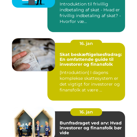
Introduktion til frivillig
indbetaling af skat - Hvad er
frivillig indbetaling af skat? -
Hvorfor væ...
16. jan
Skat beskæftigelsesfradrag:
En omfattende guide til
investorer og finansfolk
[Introduktion] I dagens
komplekse skattesystem er
det vigtigt for investorer og
finansfolk at være ...
16. jan
Bunfradraget ved arv: Hvad
investorer og finansfolk bør
vide