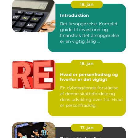
18. jan
Introduktion
Ret årsopgørelse: Komplet
guide til investorer og
finansfolk Ret årsopgørelse
er en vigtig årlig ...
18. jan
Hvad er personfradrag og
hvorfor er det vigtigt
En dybdegående forståelse
af denne skattefordele og
dens udvikling over tid. Hvad
er personfradrag...
17. jan