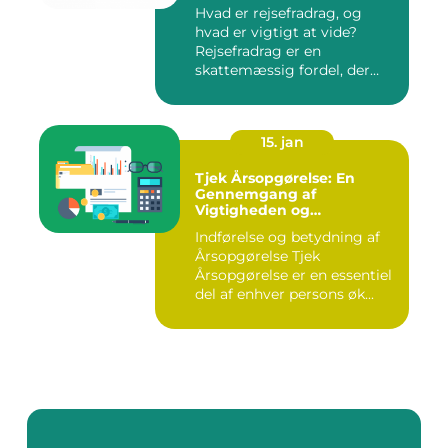
Hvad er rejsefradrag, og
hvad er vigtigt at vide?
Rejsefradrag er en
skattemæssig fordel, der
tilby...
15. jan
Tjek Årsopgørelse: En
Gennemgang af
Vigtigheden og
Udviklingen
Indførelse og betydning af
Årsopgørelse Tjek
Årsopgørelse er en essentiel
del af enhver persons øk...