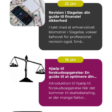
22. jan
Revision i Slagelse: din
guide til finansiel
sikkerhed
I takt med at erhvervslivet
blomstrer i Slagelse, vokser
behovet for professionel
revision også. Små...
18. jan
Hjælp til
forskudsopgørelse: En
guide til at optimere din
skattebetaling
Introduktion til hjælp til
forskudsopgørelse Når det
kommer til skattebetaling,
er der mange faktor...