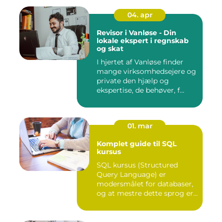
04. apr
Revisor i Vanløse - Din
lokale ekspert i regnskab
og skat
I hjertet af Vanløse finder
mange virksomhedsejere og
private den hjælp og
ekspertise, de behøver, f...
01. mar
Komplet guide til SQL
kursus
SQL kursus (Structured
Query Language) er
modersmålet for databaser,
og at mestre dette sprog er
afg...