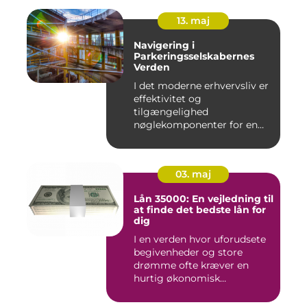
13. maj
Navigering i
Parkeringsselskabernes
Verden
I det moderne erhvervsliv er
effektivitet og
tilgængelighed
nøglekomponenter for en
vel...
03. maj
Lån 35000: En vejledning til
at finde det bedste lån for
dig
I en verden hvor uforudsete
begivenheder og store
drømme ofte kræver en
hurtig økonomisk
indsprøjtni...