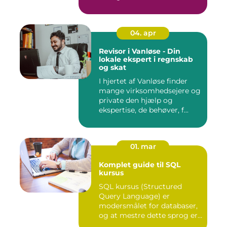
indsprøjtni...
04. apr
Revisor i Vanløse - Din
lokale ekspert i regnskab
og skat
I hjertet af Vanløse finder
mange virksomhedsejere og
private den hjælp og
ekspertise, de behøver, f...
01. mar
Komplet guide til SQL
kursus
SQL kursus (Structured
Query Language) er
modersmålet for databaser,
og at mestre dette sprog er
afg...