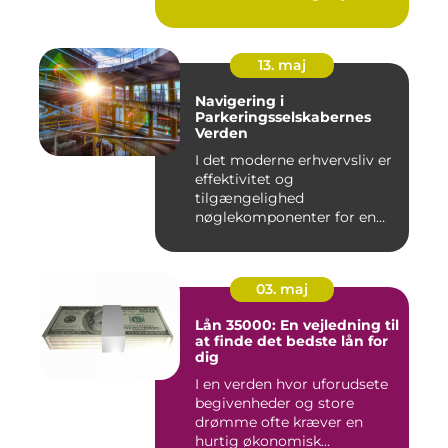
13. maj
Navigering i
Parkeringsselskabernes
Verden
I det moderne erhvervsliv er
effektivitet og
tilgængelighed
nøglekomponenter for en
vel...
03. maj
Lån 35000: En vejledning til
at finde det bedste lån for
dig
I en verden hvor uforudsete
begivenheder og store
drømme ofte kræver en
hurtig økonomisk