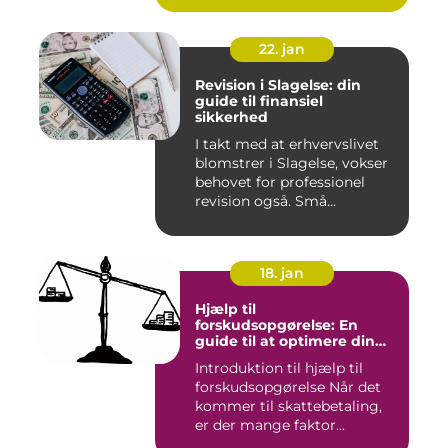
22. jan
Revision i Slagelse: din
guide til finansiel
sikkerhed
I takt med at erhvervslivet
blomstrer i Slagelse, vokser
behovet for professionel
revision også. Små...
18. jan
Hjælp til
forskudsopgørelse: En
guide til at optimere din
skattebetaling
Introduktion til hjælp til
forskudsopgørelse Når det
kommer til skattebetaling,
er der mange faktor...