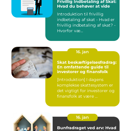
Frivillig Indbetaling af Skat:
Hvad du behøver at vide
Introduktion til frivillig
indbetaling af skat - Hvad er
frivillig indbetaling af skat? -
Hvorfor væ...
16. jan
Skat beskæftigelsesfradrag:
En omfattende guide til
investorer og finansfolk
[Introduktion] I dagens
komplekse skattesystem er
det vigtigt for investorer og
finansfolk at være ...
16. jan
Bunfradraget ved arv: Hvad