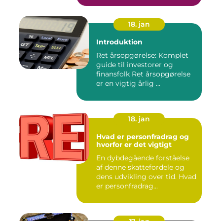
18. jan
Introduktion
Ret årsopgørelse: Komplet
guide til investorer og
finansfolk Ret årsopgørelse
er en vigtig årlig ...
18. jan
Hvad er personfradrag og
hvorfor er det vigtigt
En dybdegående forståelse
af denne skattefordele og
dens udvikling over tid. Hvad
er personfradrag...