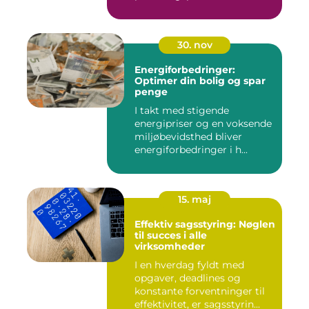
30. nov
Energiforbedringer:
Optimer din bolig og spar
penge
I takt med stigende
energipriser og en voksende
miljøbevidsthed bliver
energiforbedringer i h...
15. maj
Effektiv sagsstyring: Nøglen
til succes i alle
virksomheder
I en hverdag fyldt med
opgaver, deadlines og
konstante forventninger til
effektivitet, er sagsstyrin...