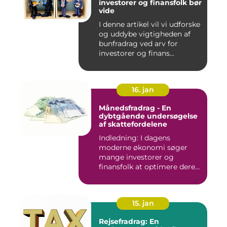
investorer og finansfolk bør
vide
I denne artikel vil vi udforske
og uddybe vigtigheden af
bunfradrag ved arv for
investorer og finans...
16. jan
Månedsfradrag - En
dybtgående undersøgelse
af skattefordelene
Indledning: I dagens
moderne økonomi søger
mange investorer og
finansfolk at optimere deres
skattee...
15. jan
Rejsefradrag: En