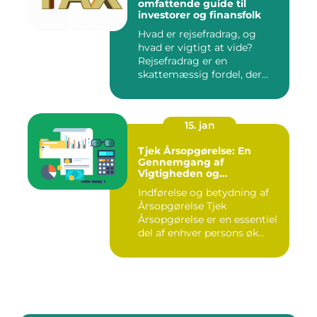
omfattende guide til
investorer og finansfolk
Hvad er rejsefradrag, og
hvad er vigtigt at vide?
Rejsefradrag er en
skattemæssig fordel, der
tilby...
15. jan
Tjek Årsopgørelse: En
Gennemgang af
Vigtigheden og
Udviklingen
Indførelse og betydning af
Årsopgørelse Tjek
Årsopgørelse er en essentiel
del af enhver persons øk...