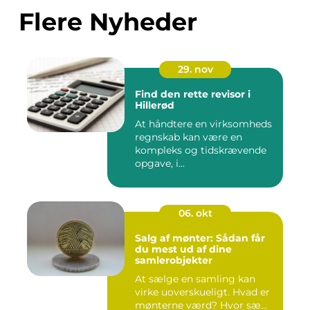
Flere Nyheder
29. nov
Find den rette revisor i
Hillerød
At håndtere en virksomheds
regnskab kan være en
kompleks og tidskrævende
opgave, i...
06. okt
Salg af mønter: Sådan får
du mest ud af dine
samlerobjekter
At sælge en samling kan
virke uoverskueligt. Hvad er
mønterne værd? Hvor sæ...