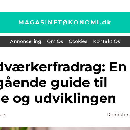
MAGASINETØKONOMI.
dk
Annoncering
Om Os
Cookies
Kontakt Os
ående guide til
ne og udviklingen
sen
Redaktio