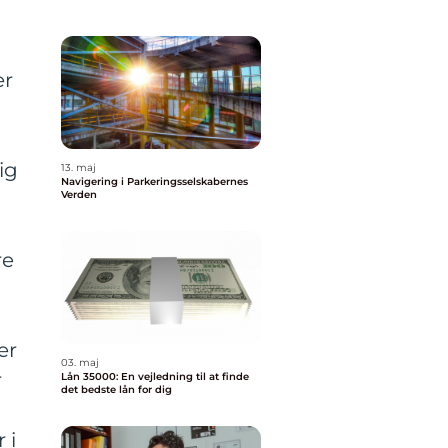
er
ig
13. maj
Navigering i Parkeringsselskabernes
Verden
re
er
03. maj
r
Lån 35000: En vejledning til at finde
det bedste lån for dig
 i