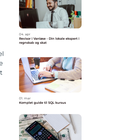
04. apr
Revisor i Vanløse - Din lokale ekspert i
regnskab og skat
el
e
t
01. mar
Komplet guide til SQL kursus