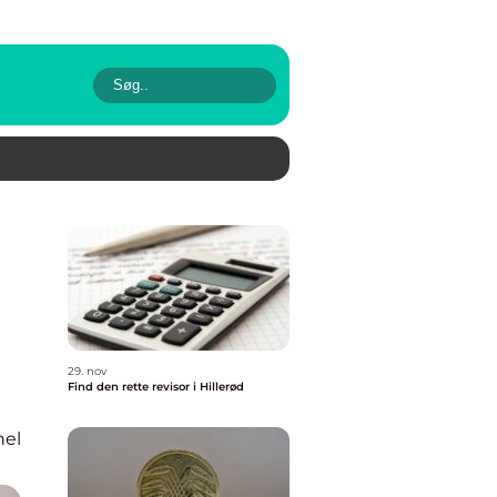
29. nov
Find den rette revisor i Hillerød
nel