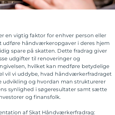
 en vigtig faktor for enhver person eller
at udføre håndværkeropgaver i deres hjem
dig spare på skatten. Dette fradrag giver
sse udgifter til renoveringer og
vangivelsen, hvilket kan medføre betydelige
kel vil vi uddybe, hvad håndværkerfradraget
ke udvikling og hvordan man strukturerer
ens synlighed i søgeresultater samt sætte
vestorer og finansfolk.
entation af Skat Håndværkerfradrag: