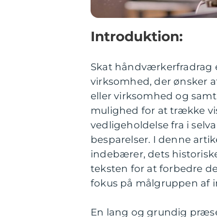
Introduktion:
Skat håndværkerfradrag er
virksomhed, der ønsker 
eller virksomhed og samti
mulighed for at trække vi
vedligeholdelse fra i sel
besparelser. I denne arti
indebærer, dets historis
teksten for at forbedre d
fokus på målgruppen af in
En lang og grundig præs