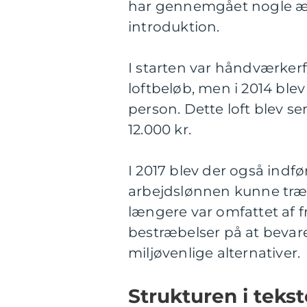
har gennemgået nogle æn
introduktion.
I starten var håndværkerf
loftbeløb, men i 2014 blev d
person. Dette loft blev s
12.000 kr.
I 2017 blev der også indfør
arbejdslønnen kunne trækk
længere var omfattet af f
bestræbelser på at beva
miljøvenlige alternativer.
Strukturen i teks