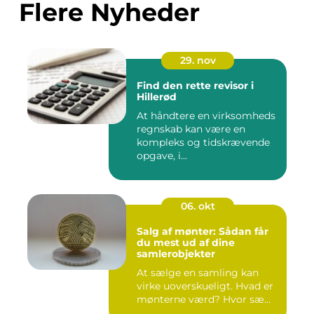
Flere Nyheder
29. nov
Find den rette revisor i
Hillerød
At håndtere en virksomheds
regnskab kan være en
kompleks og tidskrævende
opgave, i...
06. okt
Salg af mønter: Sådan får
du mest ud af dine
samlerobjekter
At sælge en samling kan
virke uoverskueligt. Hvad er
mønterne værd? Hvor sæ...