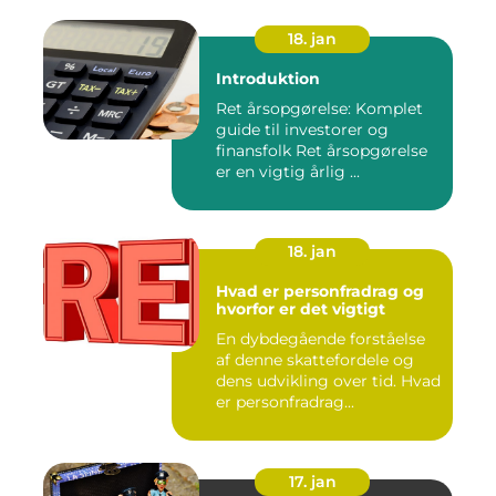
18. jan
Introduktion
Ret årsopgørelse: Komplet
guide til investorer og
finansfolk Ret årsopgørelse
er en vigtig årlig ...
18. jan
Hvad er personfradrag og
hvorfor er det vigtigt
En dybdegående forståelse
af denne skattefordele og
dens udvikling over tid. Hvad
er personfradrag...
17. jan