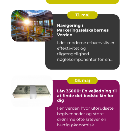
13. maj
Navigering i
Parkeringsselskabernes
Verden
I det moderne erhvervsliv er
effektivitet og
tilgængelighed
nøglekomponenter for en
vel...
03. maj
Lån 35000: En vejledning til
at finde det bedste lån for
dig
I en verden hvor uforudsete
begivenheder og store
drømme ofte kræver en
hurtig økonomisk
indsprøjtni...