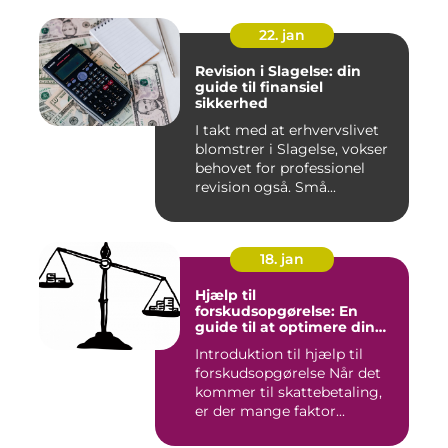
22. jan
Revision i Slagelse: din
guide til finansiel
sikkerhed
I takt med at erhvervslivet
blomstrer i Slagelse, vokser
behovet for professionel
revision også. Små...
18. jan
Hjælp til
forskudsopgørelse: En
guide til at optimere din
skattebetaling
Introduktion til hjælp til
forskudsopgørelse Når det
kommer til skattebetaling,
er der mange faktor...