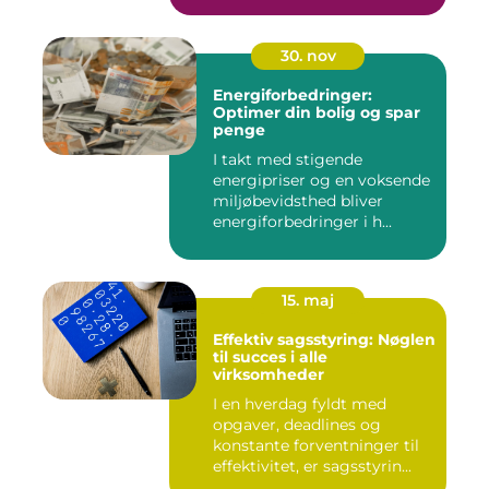
30. nov
Energiforbedringer:
Optimer din bolig og spar
penge
I takt med stigende
energipriser og en voksende
miljøbevidsthed bliver
energiforbedringer i h...
15. maj
Effektiv sagsstyring: Nøglen
til succes i alle
virksomheder
I en hverdag fyldt med
opgaver, deadlines og
konstante forventninger til
effektivitet, er sagsstyrin...