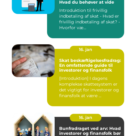
Hvad du behøver at vide
Introduktion til frivillig
indbetaling af skat - Hvad er
frivillig indbetaling af skat? -
Hvorfor væ...
16. jan
Skat beskæftigelsesfradrag:
En omfattende guide til
investorer og finansfolk
[Introduktion] I dagens
komplekse skattesystem er
det vigtigt for investorer og
finansfolk at være ...
16. jan
Bunfradraget ved arv: Hvad
investorer og finansfolk bør