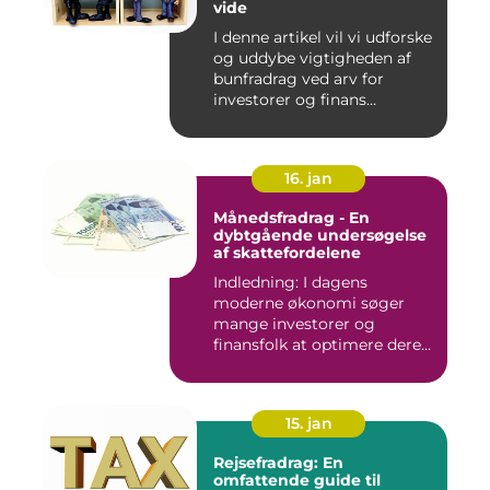
vide
I denne artikel vil vi udforske
og uddybe vigtigheden af
bunfradrag ved arv for
investorer og finans...
16. jan
Månedsfradrag - En
dybtgående undersøgelse
af skattefordelene
Indledning: I dagens
moderne økonomi søger
mange investorer og
finansfolk at optimere deres
skattee...
15. jan
Rejsefradrag: En
omfattende guide til