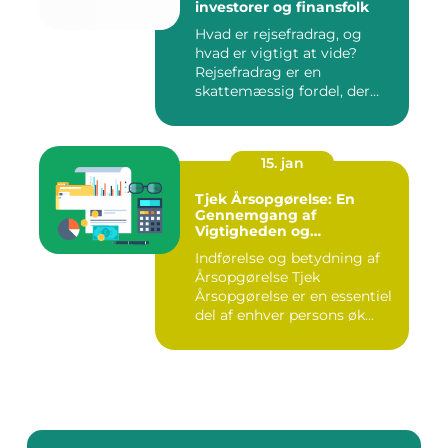
investorer og finansfolk
Hvad er rejsefradrag, og
hvad er vigtigt at vide?
Rejsefradrag er en
skattemæssig fordel, der
tilby...
15. jan
Tjek Årsopgørelse: En
Gennemgang af
Vigtigheden og
Udviklingen
Indførelse og betydning af
Årsopgørelse Tjek
Årsopgørelse er en essentiel
del af enhver persons øk...