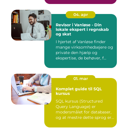
04. apr
Revisor i Vanløse - Din
lokale ekspert i regnskab
og skat
I hjertet af Vanløse finder
mange virksomhedsejere og
private den hjælp og
ekspertise, de behøver, f...
01. mar
Komplet guide til SQL
kursus
SQL kursus (Structured
Query Language) er
modersmålet for databaser,
og at mestre dette sprog er
afg...