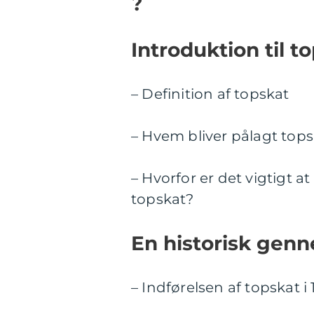
?
Introduktion til t
– Definition af topskat
– Hvem bliver pålagt top
– Hvorfor er det vigtigt a
topskat?
En historisk gen
– Indførelsen af topskat i 