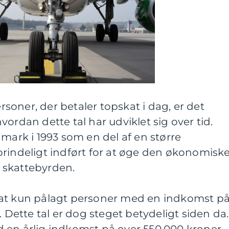
ersoner, der betaler topskat i dag, er det
ordan dette tal har udviklet sig over tid.
nmark i 1993 som en del af en større
prindeligt indført for at øge den økonomisk
af skattebyrden.
kat kun pålagt personer med en indkomst p
. Dette tal er dog steget betydeligt siden da.