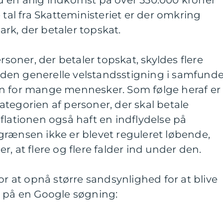
 en årlig indkomst på over 550.000 kroner
 tal fra Skatteministeriet er der omkring
rk, der betaler topskat.
ersoner, der betaler topskat, skyldes flere
er den generelle velstandsstigning i samfund
n for mange mennesker. Som følge heraf er
 kategorien af personer, der skal betale
flationen også haft en indflydelse på
grænsen ikke er blevet reguleret løbende,
, at flere og flere falder ind under den.
or at opnå større sandsynlighed for at blive
t på en Google søgning: