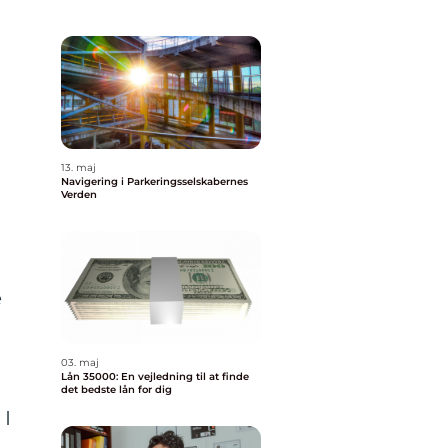
13. maj
Navigering i Parkeringsselskabernes
Verden
e
03. maj
Lån 35000: En vejledning til at finde
å
det bedste lån for dig
 I