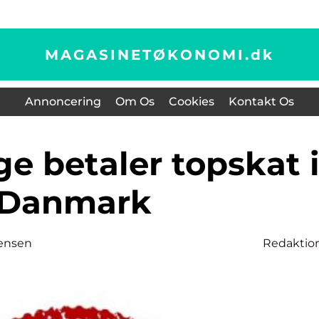
MAGASINETØKONOMI.
dk
Annoncering
Om Os
Cookies
Kontakt Os
Danmark
ensen
Redaktio