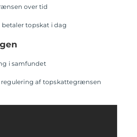
rænsen over tid
r betaler topskat i dag
ngen
ing i samfundet
 regulering af topskattegrænsen