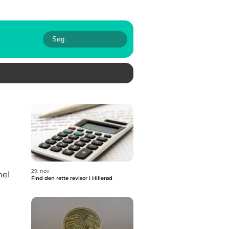
29. nov
nel
Find den rette revisor i Hillerød