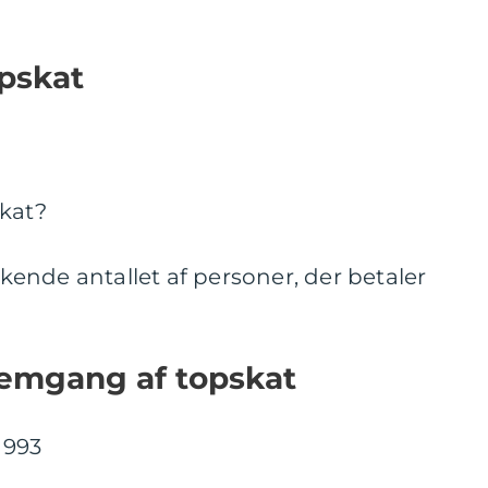
opskat
skat?
t kende antallet af personer, der betaler
nemgang af topskat
1993