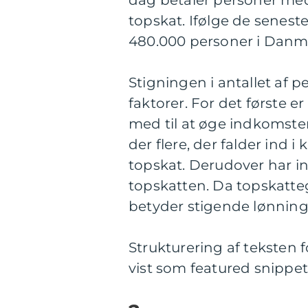
dag betaler personer med
topskat. Ifølge de seneste
480.000 personer i Danma
Stigningen i antallet af p
faktorer. For det første 
med til at øge indkomste
der flere, der falder ind i
topskat. Derudover har in
topskatten. Da topskatte
betyder stigende lønninger
Strukturering af teksten f
vist som featured snippe