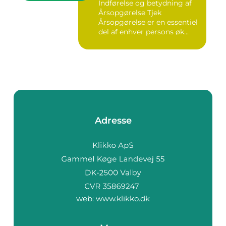
Indførelse og betydning af
Årsopgørelse Tjek
Årsopgørelse er en essentiel
del af enhver persons øk...
Adresse
web:
www.klikko.dk