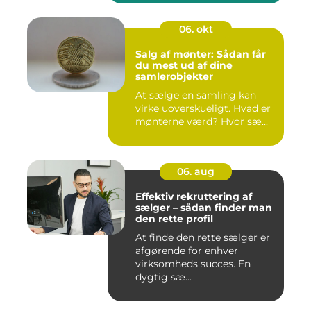
06. okt
Salg af mønter: Sådan får
du mest ud af dine
samlerobjekter
At sælge en samling kan
virke uoverskueligt. Hvad er
mønterne værd? Hvor sæ...
06. aug
Effektiv rekruttering af
sælger – sådan finder man
den rette profil
At finde den rette sælger er
afgørende for enhver
virksomheds succes. En
dygtig sæ...