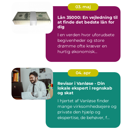
03. maj
Lån 35000: En vejledning til
at finde det bedste lån for
dig
I en verden hvor uforudsete
begivenheder og store
drømme ofte kræver en
hurtig økonomisk
indsprøjtni...
04. apr
Revisor i Vanløse - Din
lokale ekspert i regnskab
og skat
I hjertet af Vanløse finder
mange virksomhedsejere og
private den hjælp og
ekspertise, de behøver, f...