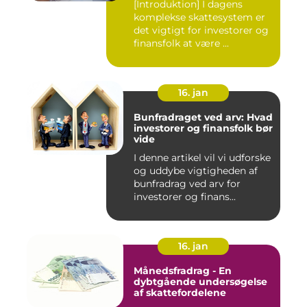
[Introduktion] I dagens
komplekse skattesystem er
det vigtigt for investorer og
finansfolk at være ...
16. jan
Bunfradraget ved arv: Hvad
investorer og finansfolk bør
vide
I denne artikel vil vi udforske
og uddybe vigtigheden af
bunfradrag ved arv for
investorer og finans...
16. jan
Månedsfradrag - En
dybtgående undersøgelse
af skattefordelene