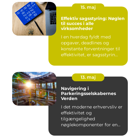
15. maj
Effektiv sagsstyring: Nøglen
til succes i alle
virksomheder
I en hverdag fyldt med
opgaver, deadlines og
konstante forventninger til
effektivitet, er sagsstyrin...
13. maj
Navigering i
Parkeringsselskabernes
Verden
I det moderne erhvervsliv er
effektivitet og
tilgængelighed
nøglekomponenter for en
vel...