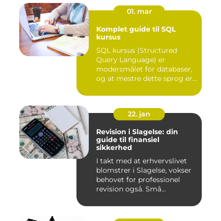
01. mar
Komplet guide til SQL
kursus
SQL kursus (Structured
Query Language) er
modersmålet for databaser,
og at mestre dette sprog er
afg...
22. jan
Revision i Slagelse: din
guide til finansiel
sikkerhed
I takt med at erhvervslivet
blomstrer i Slagelse, vokser
behovet for professionel
revision også. Små...