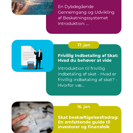
En Dybdegående
Gennemgang og Udvikling
af Beskatningssystemet
Introduktion: ...
17. jan
Frivillig Indbetaling af Skat:
Hvad du behøver at vide
Introduktion til frivillig
indbetaling af skat - Hvad er
frivillig indbetaling af skat? -
Hvorfor væ...
16. jan
Skat beskæftigelsesfradrag:
En omfattende guide til
investorer og finansfolk