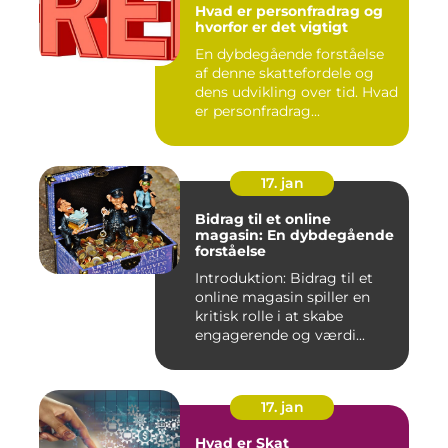
Hvad er personfradrag og
hvorfor er det vigtigt
En dybdegående forståelse
af denne skattefordele og
dens udvikling over tid. Hvad
er personfradrag...
17. jan
Bidrag til et online
magasin: En dybdegående
forståelse
Introduktion: Bidrag til et
online magasin spiller en
kritisk rolle i at skabe
engagerende og værdi...
17. jan
Hvad er Skat