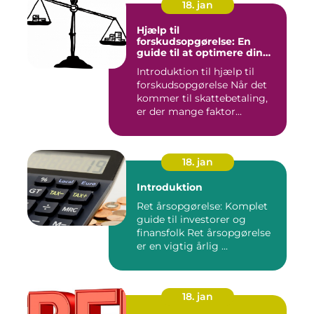
18. jan
Hjælp til
forskudsopgørelse: En
guide til at optimere din
skattebetaling
Introduktion til hjælp til
forskudsopgørelse Når det
kommer til skattebetaling,
er der mange faktor...
18. jan
Introduktion
Ret årsopgørelse: Komplet
guide til investorer og
finansfolk Ret årsopgørelse
er en vigtig årlig ...
18. jan