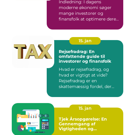
Indledning: I dagens
moderne økonomi søger
mange investorer og
finansfolk at optimere deres
skattee...
15. jan
Rejsefradrag: En
omfattende guide til
investorer og finansfolk
Hvad er rejsefradrag, og
hvad er vigtigt at vide?
Rejsefradrag er en
skattemæssig fordel, der
tilby...
15. jan
Tjek Årsopgørelse: En
Gennemgang af
Vigtigheden og
Udviklingen