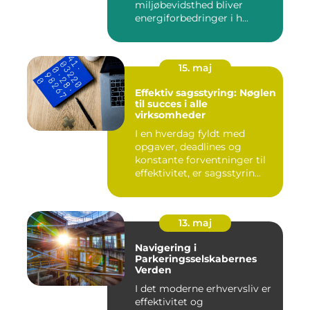
miljøbevidsthed bliver
energiforbedringer i h...
15. maj
Effektiv sagsstyring: Nøglen
til succes i alle
virksomheder
I en hverdag fyldt med
opgaver, deadlines og
konstante forventninger til
effektivitet, er sagsstyrin...
13. maj
Navigering i
Parkeringsselskabernes
Verden
I det moderne erhvervsliv er
effektivitet og