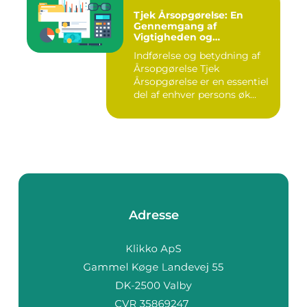
Tjek Årsopgørelse: En
Gennemgang af
Vigtigheden og
Udviklingen
Indførelse og betydning af
Årsopgørelse Tjek
Årsopgørelse er en essentiel
del af enhver persons øk...
Adresse