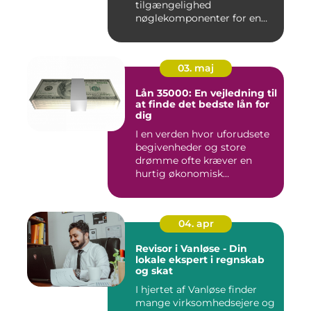
tilgængelighed
nøglekomponenter for en
vel...
03. maj
Lån 35000: En vejledning til
at finde det bedste lån for
dig
I en verden hvor uforudsete
begivenheder og store
drømme ofte kræver en
hurtig økonomisk
indsprøjtni...
04. apr
Revisor i Vanløse - Din
lokale ekspert i regnskab
og skat
I hjertet af Vanløse finder
mange virksomhedsejere og