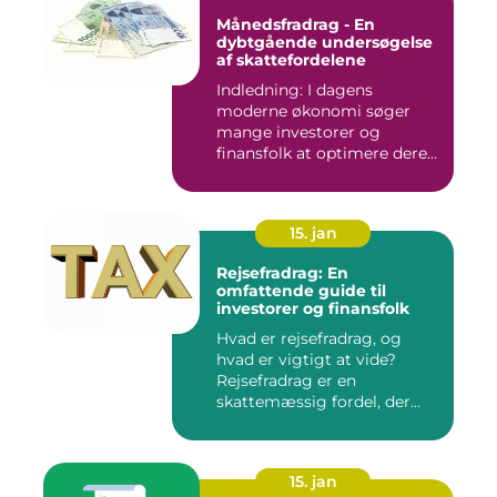
Månedsfradrag - En
dybtgående undersøgelse
af skattefordelene
Indledning: I dagens
moderne økonomi søger
mange investorer og
finansfolk at optimere deres
skattee...
15. jan
Rejsefradrag: En
omfattende guide til
investorer og finansfolk
Hvad er rejsefradrag, og
hvad er vigtigt at vide?
Rejsefradrag er en
skattemæssig fordel, der
tilby...
15. jan