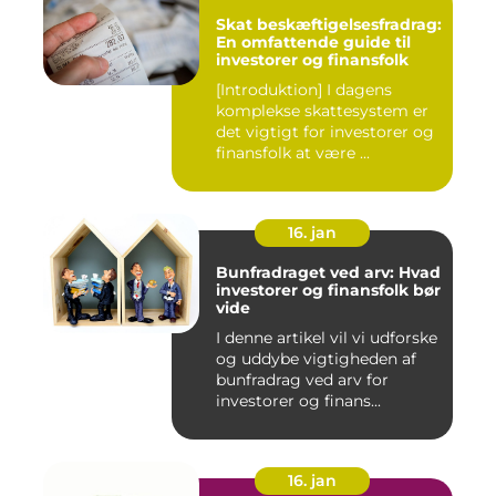
Skat beskæftigelsesfradrag:
En omfattende guide til
investorer og finansfolk
[Introduktion] I dagens
komplekse skattesystem er
det vigtigt for investorer og
finansfolk at være ...
16. jan
Bunfradraget ved arv: Hvad
investorer og finansfolk bør
vide
I denne artikel vil vi udforske
og uddybe vigtigheden af
bunfradrag ved arv for
investorer og finans...
16. jan