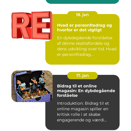
18. jan
Hvad er personfradrag og
hvorfor er det vigtigt
En dybdegående forståelse
af denne skattefordele og
dens udvikling over tid. Hvad
er personfradrag...
17. jan
Bidrag til et online
magasin: En dybdegående
forståelse
Introduktion: Bidrag til et
online magasin spiller en
kritisk rolle i at skabe
engagerende og værdi...