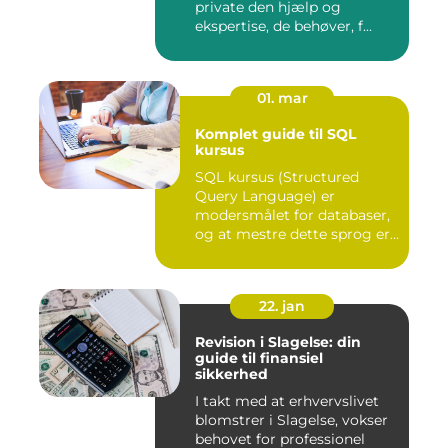
private den hjælp og
ekspertise, de behøver, f...
01. mar
Komplet guide til SQL
kursus
SQL kursus (Structured
Query Language) er
modersmålet for databaser,
og at mestre dette sprog er
afg...
22. jan
Revision i Slagelse: din
guide til finansiel
sikkerhed
I takt med at erhvervslivet
blomstrer i Slagelse, vokser
behovet for professionel