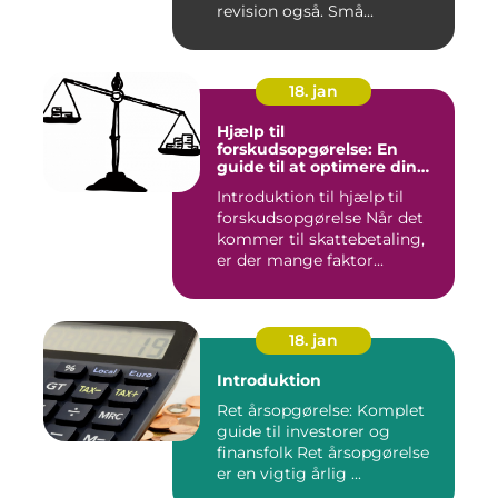
revision også. Små...
18. jan
Hjælp til
forskudsopgørelse: En
guide til at optimere din
skattebetaling
Introduktion til hjælp til
forskudsopgørelse Når det
kommer til skattebetaling,
er der mange faktor...
18. jan
Introduktion
Ret årsopgørelse: Komplet
guide til investorer og
finansfolk Ret årsopgørelse
er en vigtig årlig ...