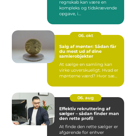
regnskab kan være en
kompleks og tidskrævende
opgave, i...
06. okt
Salg af mønter: Sådan får
du mest ud af dine
samlerobjekter
At sælge en samling kan
virke uoverskueligt. Hvad er
mønterne værd? Hvor sæ...
06. aug
Effektiv rekruttering af
sælger – sådan finder man
den rette profil
At finde den rette sælger er
afgørende for enhver