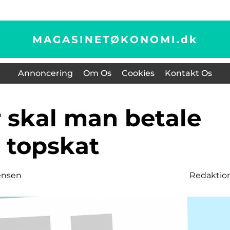
MAGASINETØKONOMI.
dk
Annoncering
Om Os
Cookies
Kontakt Os
topskat
ensen
Redaktio