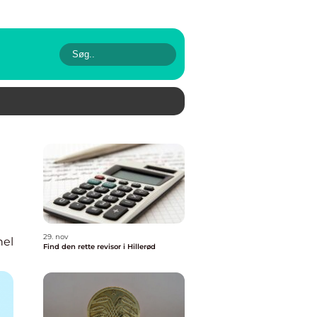
29. nov
nel
Find den rette revisor i Hillerød