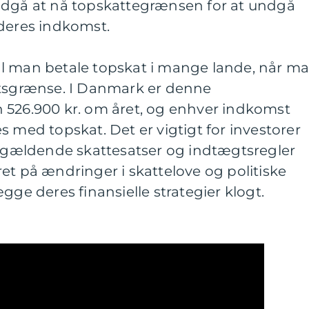
ndgå at nå topskattegrænsen for at undgå
 deres indkomst.
l man betale topskat i mange lande, når m
gtsgrænse. I Danmark er denne
 526.900 kr. om året, og enhver indkomst
s med topskat. Det er vigtigt for investorer
de gældende skattesatser og indtægtsregler
et på ændringer i skattelove og politiske
gge deres finansielle strategier klogt.