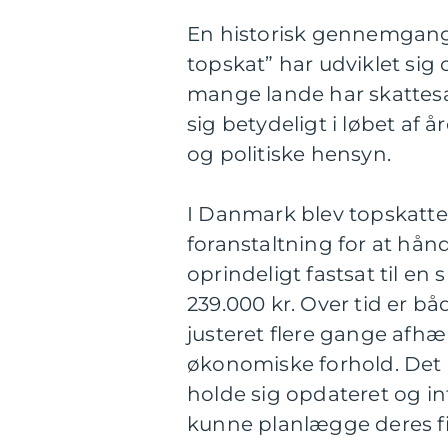
En historisk gennemgang 
topskat” har udviklet sig o
mange lande har skattes
sig betydeligt i løbet a
og politiske hensyn.
I Danmark blev topskatten
foranstaltning for at hå
oprindeligt fastsat til e
239.000 kr. Over tid er 
justeret flere gange afhæ
økonomiske forhold. Det er
holde sig opdateret og i
kunne planlægge deres fi