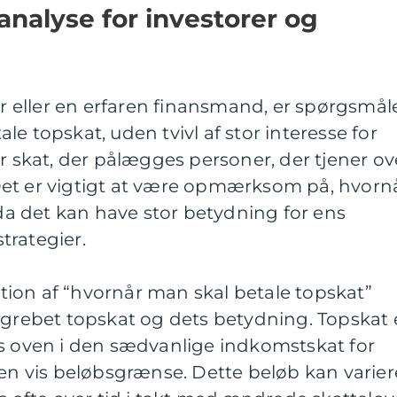
nalyse for investorer og
tor eller en erfaren finansmand, er spørgsmål
e topskat, uden tvivl af stor interesse for
or skat, der pålægges personer, der tjener ov
et er vigtigt at være opmærksom på, hvorn
 det kan have stor betydning for ens
trategier.
ion af “hvornår man skal betale topskat”
egrebet topskat og dets betydning. Topskat 
es oven i den sædvanlige indkomstskat for
 en vis beløbsgrænse. Dette beløb kan varier