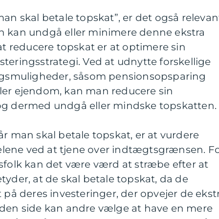
man skal betale topskat”, er det også relevan
n kan undgå eller minimere denne ekstra
at reducere topskat er at optimere sin
teringsstrategi. Ved at udnytte forskellige
ingsmuligheder, såsom pensionsopsparing
 eller ejendom, kan man reducere sin
og dermed undgå eller mindske topskatten.
år man skal betale topskat, er at vurdere
lene ved at tjene over indtægtsgrænsen. F
sfolk kan det være værd at stræbe efter at
tyder, at de skal betale topskat, da de
t på deres investeringer, der opvejer de ekst
nden side kan andre vælge at have en mere