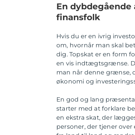
En dybdegående a
finansfolk
Hvis du er en ivrig inves
om, hvornår man skal betal
dig. Topskat er en form f
en vis indtægtsgrænse. D
man når denne grænse, da
økonomi og investeringss
En god og lang præsentat
starter med at forklare b
en ekstra skat, der lægg
personer, der tjener over