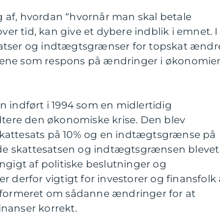
af, hvordan “hvornår man skal betale
ver tid, kan give et dybere indblik i emnet. I
atser og indtægtsgrænser for topskat ændr
f årene som respons på ændringer i økonomie
 indført i 1994 som en midlertidig
ndtere den økonomiske krise. Den blev
n skattesats på 10% og en indtægtsgrænse på
både skattesatsen og indtægtsgrænsen blevet
ngigt af politiske beslutninger og
 derfor vigtigt for investorer og finansfolk 
nformeret om sådanne ændringer for at
nanser korrekt.