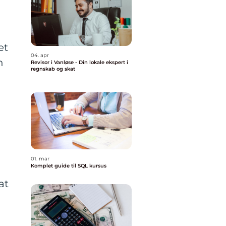
et
04. apr
n
Revisor i Vanløse - Din lokale ekspert i
regnskab og skat
01. mar
Komplet guide til SQL kursus
at