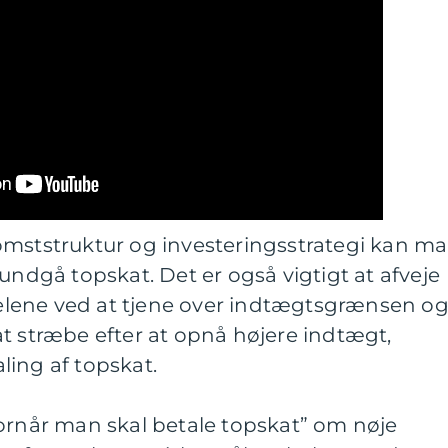
omststruktur og investeringsstrategi kan m
undgå topskat. Det er også vigtigt at afveje
lene ved at tjene over indtægtsgrænsen o
t stræbe efter at opnå højere indtægt,
ling af topskat.
vornår man skal betale topskat” om nøje