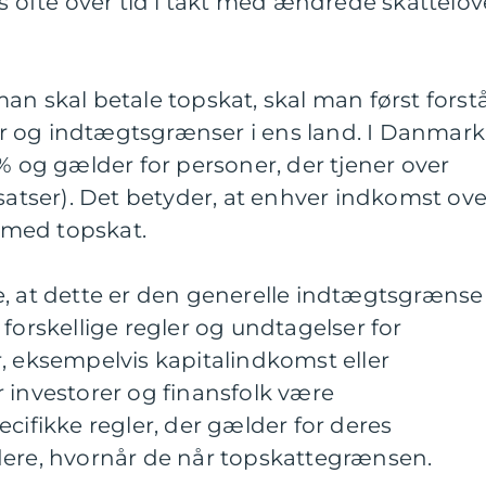
es ofte over tid i takt med ændrede skattelov
an skal betale topskat, skal man først forst
r og indtægtsgrænser i ens land. I Danmark
5% og gælder for personer, der tjener over
-satser). Det betyder, at enhver indkomst ove
med topskat.
e, at dette er den generelle indtægtsgrænse
forskellige regler og undtagelser for
, eksempelvis kapitalindkomst eller
 investorer og finansfolk være
fikke regler, der gælder for deres
dere, hvornår de når topskattegrænsen.