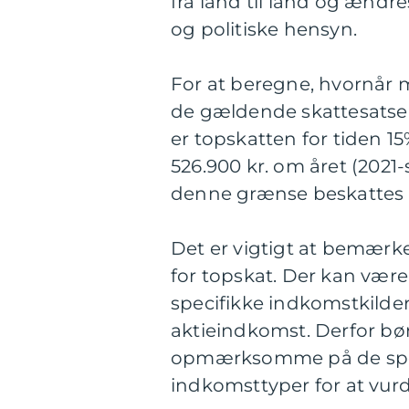
fra land til land og ændr
og politiske hensyn.
For at beregne, hvornår m
de gældende skattesatse
er topskatten for tiden 1
526.900 kr. om året (2021
denne grænse beskattes 
Det er vigtigt at bemærk
for topskat. Der kan være 
specifikke indkomstkilder
aktieindkomst. Derfor bør
opmærksomme på de speci
indkomsttyper for at vur