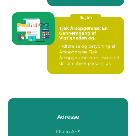
tilby...
15. jan
Tjek Årsopgørelse: En
Gennemgang af
Vigtigheden og
Udviklingen
Indførelse og betydning af
Årsopgørelse Tjek
Årsopgørelse er en essentiel
del af enhver persons øk...
Adresse