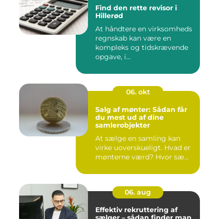
Find den rette revisor i
Hillerød
At håndtere en virksomheds
regnskab kan være en
kompleks og tidskrævende
opgave, i...
06. okt
Salg af mønter: Sådan får
du mest ud af dine
samlerobjekter
At sælge en samling kan
virke uoverskueligt. Hvad er
mønterne værd? Hvor sæ...
06. aug
Effektiv rekruttering af
sælger – sådan finder man