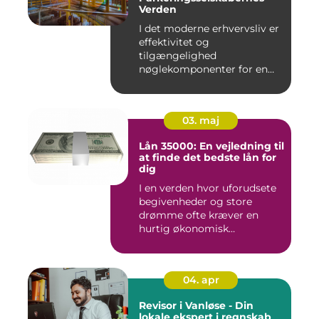
Verden
I det moderne erhvervsliv er
effektivitet og
tilgængelighed
nøglekomponenter for en
vel...
03. maj
Lån 35000: En vejledning til
at finde det bedste lån for
dig
I en verden hvor uforudsete
begivenheder og store
drømme ofte kræver en
hurtig økonomisk
indsprøjtni...
04. apr
Revisor i Vanløse - Din
lokale ekspert i regnskab