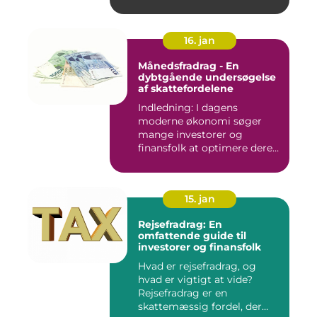
16. jan
Månedsfradrag - En
dybtgående undersøgelse
af skattefordelene
Indledning: I dagens
moderne økonomi søger
mange investorer og
finansfolk at optimere deres
skattee...
15. jan
Rejsefradrag: En
omfattende guide til
investorer og finansfolk
Hvad er rejsefradrag, og
hvad er vigtigt at vide?
Rejsefradrag er en
skattemæssig fordel, der