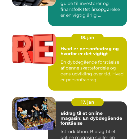
guide til investorer og
finansfolk Ret årsopgørelse
er en vigtig årlig ...
18. jan
Hvad er personfradrag og
hvorfor er det vigtigt
En dybdegående forståelse
af denne skattefordele og
dens udvikling over tid. Hvad
er personfradrag...
17. jan
Bidrag til et online
magasin: En dybdegående
forståelse
Introduktion: Bidrag til et
online magasin spiller en