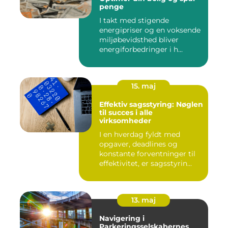
penge
I takt med stigende
energipriser og en voksende
miljøbevidsthed bliver
energiforbedringer i h...
15. maj
Effektiv sagsstyring: Nøglen
til succes i alle
virksomheder
I en hverdag fyldt med
opgaver, deadlines og
konstante forventninger til
effektivitet, er sagsstyrin...
13. maj
Navigering i
Parkeringsselskabernes