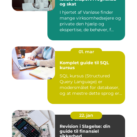
og skat
I hjertet af Vanløse finder
mange virksomhedsejere og
private den hjælp og
ekspertise, de behøver, f...
01. mar
Komplet guide til SQL
kursus
SQL kursus (Structured
Query Language) er
modersmålet for databaser,
og at mestre dette sprog er
afg...
22. jan
Revision i Slagelse: din
guide til finansiel
sikkerhed