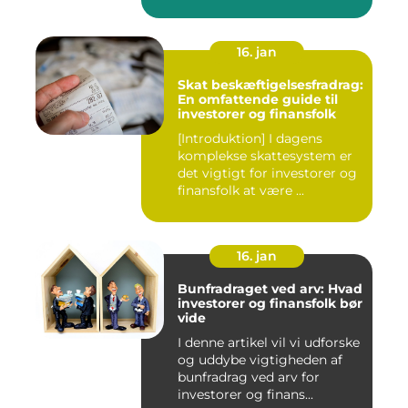
16. jan
Skat beskæftigelsesfradrag:
En omfattende guide til
investorer og finansfolk
[Introduktion] I dagens
komplekse skattesystem er
det vigtigt for investorer og
finansfolk at være ...
16. jan
Bunfradraget ved arv: Hvad
investorer og finansfolk bør
vide
I denne artikel vil vi udforske
og uddybe vigtigheden af
bunfradrag ved arv for
investorer og finans...