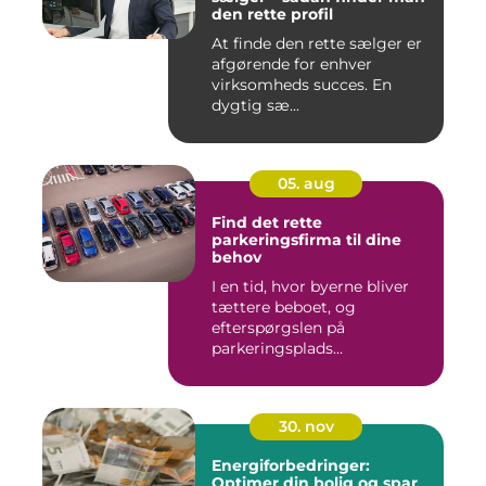
den rette profil
At finde den rette sælger er
afgørende for enhver
virksomheds succes. En
dygtig sæ...
05. aug
Find det rette
parkeringsfirma til dine
behov
I en tid, hvor byerne bliver
tættere beboet, og
efterspørgslen på
parkeringsplads...
30. nov
Energiforbedringer:
Optimer din bolig og spar