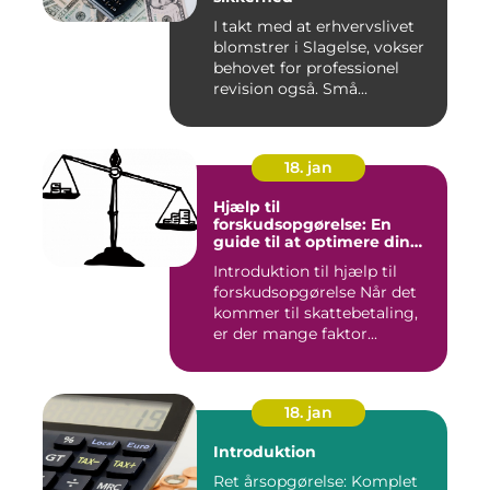
I takt med at erhvervslivet
blomstrer i Slagelse, vokser
behovet for professionel
revision også. Små...
18. jan
Hjælp til
forskudsopgørelse: En
guide til at optimere din
skattebetaling
Introduktion til hjælp til
forskudsopgørelse Når det
kommer til skattebetaling,
er der mange faktor...
18. jan
Introduktion
Ret årsopgørelse: Komplet