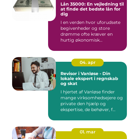
Lån 35000: En vejledning til
at finde det bedste lån for
dig
I en verden hvor uforudsete
begivenheder og store
drømme ofte kræver en
hurtig økonomisk
indsprøjtni...
04. apr
Revisor i Vanløse - Din
lokale ekspert i regnskab
og skat
I hjertet af Vanløse finder
mange virksomhedsejere og
private den hjælp og
ekspertise, de behøver, f...
01. mar