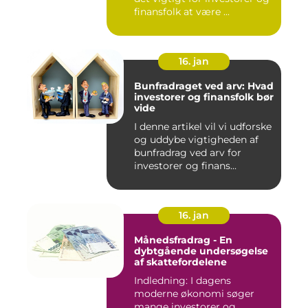
finansfolk at være ...
16. jan
Bunfradraget ved arv: Hvad
investorer og finansfolk bør
vide
I denne artikel vil vi udforske
og uddybe vigtigheden af
bunfradrag ved arv for
investorer og finans...
16. jan
Månedsfradrag - En
dybtgående undersøgelse
af skattefordelene
Indledning: I dagens
moderne økonomi søger
mange investorer og