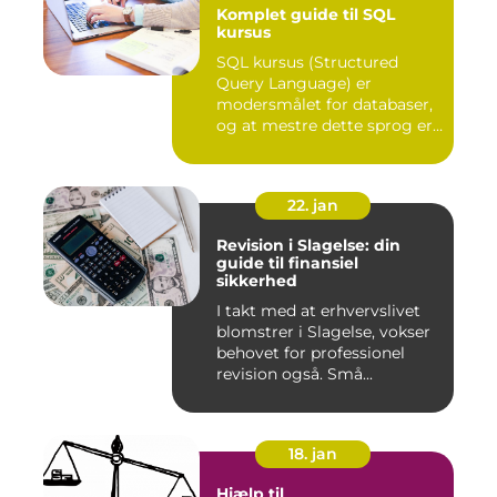
Komplet guide til SQL
kursus
SQL kursus (Structured
Query Language) er
modersmålet for databaser,
og at mestre dette sprog er
afg...
22. jan
Revision i Slagelse: din
guide til finansiel
sikkerhed
I takt med at erhvervslivet
blomstrer i Slagelse, vokser
behovet for professionel
revision også. Små...
18. jan
Hjælp til