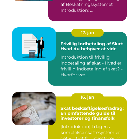
af Beskatningssystemet
Introduktion: ...
17. jan
Frivillig Indbetaling af Skat:
Hvad du behøver at vide
Introduktion til frivillig
indbetaling af skat - Hvad er
frivillig indbetaling af skat? -
Hvorfor væ...
16. jan
Skat beskæftigelsesfradrag:
En omfattende guide til
investorer og finansfolk
[Introduktion] I dagens
komplekse skattesystem er
det vigtigt for investorer og