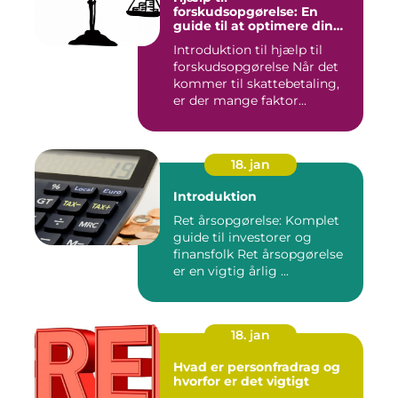
forskudsopgørelse: En
guide til at optimere din
skattebetaling
Introduktion til hjælp til
forskudsopgørelse Når det
kommer til skattebetaling,
er der mange faktor...
18. jan
Introduktion
Ret årsopgørelse: Komplet
guide til investorer og
finansfolk Ret årsopgørelse
er en vigtig årlig ...
18. jan
Hvad er personfradrag og
hvorfor er det vigtigt