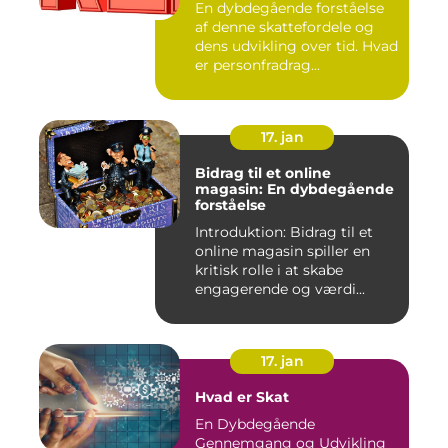
En dybdegående forståelse
af denne skattefordele og
dens udvikling over tid. Hvad
er personfradrag...
17. jan
Bidrag til et online
magasin: En dybdegående
forståelse
Introduktion: Bidrag til et
online magasin spiller en
kritisk rolle i at skabe
engagerende og værdi...
17. jan
Hvad er Skat
En Dybdegående
Gennemgang og Udvikling