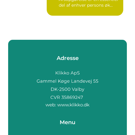
del af enhver persons øk...
Adresse
web:
www.klikko.dk
Menu