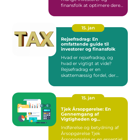
finansfolk at optimere deres
skattee...
15. jan
Rejsefradrag: En
omfattende guide til
investorer og finansfolk
Hvad er rejsefradrag, og
hvad er vigtigt at vide?
Rejsefradrag er en
skattemæssig fordel, der
tilby...
15. jan
Tjek Årsopgørelse: En
Gennemgang af
Vigtigheden og
Udviklingen
Indførelse og betydning af
Årsopgørelse Tjek
Årsopgørelse er en essentiel