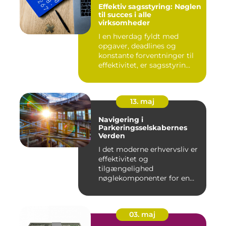
Effektiv sagsstyring: Nøglen
til succes i alle
virksomheder
I en hverdag fyldt med
opgaver, deadlines og
konstante forventninger til
effektivitet, er sagsstyrin...
13. maj
Navigering i
Parkeringsselskabernes
Verden
I det moderne erhvervsliv er
effektivitet og
tilgængelighed
nøglekomponenter for en
vel...
03. maj