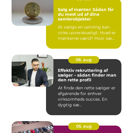
Salg af mønter: Sådan får
du mest ud af dine
samlerobjekter
At sælge en samling kan
virke uoverskueligt. Hvad er
mønterne værd? Hvor sæ...
06. aug
Effektiv rekruttering af
sælger – sådan finder man
den rette profil
At finde den rette sælger er
afgørende for enhver
virksomheds succes. En
dygtig sæ...
05. aug