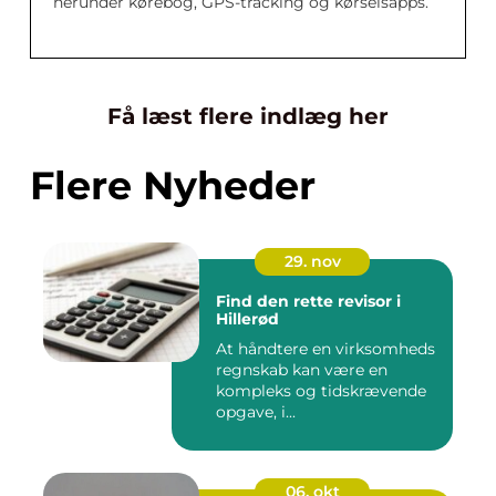
herunder kørebog, GPS-tracking og kørselsapps.
Få læst flere indlæg her
Flere Nyheder
29. nov
Find den rette revisor i
Hillerød
At håndtere en virksomheds
regnskab kan være en
kompleks og tidskrævende
opgave, i...
06. okt