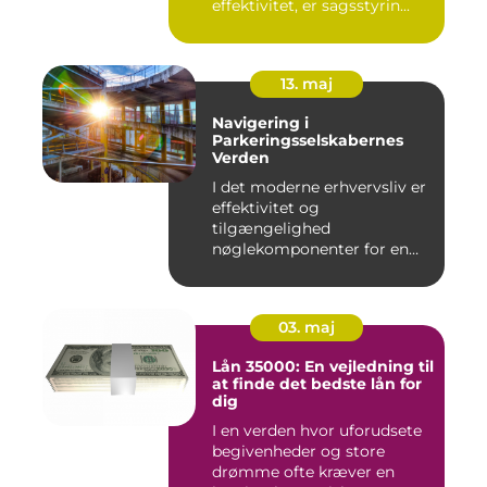
effektivitet, er sagsstyrin...
13. maj
Navigering i
Parkeringsselskabernes
Verden
I det moderne erhvervsliv er
effektivitet og
tilgængelighed
nøglekomponenter for en
vel...
03. maj
Lån 35000: En vejledning til
at finde det bedste lån for
dig
I en verden hvor uforudsete
begivenheder og store
drømme ofte kræver en