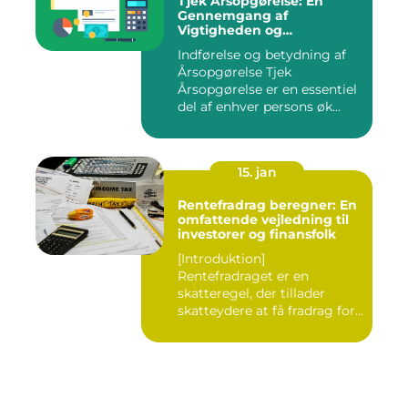
Tjek Årsopgørelse: En
Gennemgang af
Vigtigheden og
Udviklingen
Indførelse og betydning af
Årsopgørelse Tjek
Årsopgørelse er en essentiel
del af enhver persons øk...
15. jan
Rentefradrag beregner: En
omfattende vejledning til
investorer og finansfolk
[Introduktion]
Rentefradraget er en
skatteregel, der tillader
skatteydere at få fradrag for
renteudg...