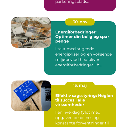
parkeringsplads...
30. nov
Energiforbedringer:
Optimer din bolig og spar
penge
I takt med stigende
energipriser og en voksende
miljøbevidsthed bliver
energiforbedringer i h...
15. maj
Effektiv sagsstyring: Nøglen
til succes i alle
virksomheder
I en hverdag fyldt med
opgaver, deadlines og
konstante forventninger til