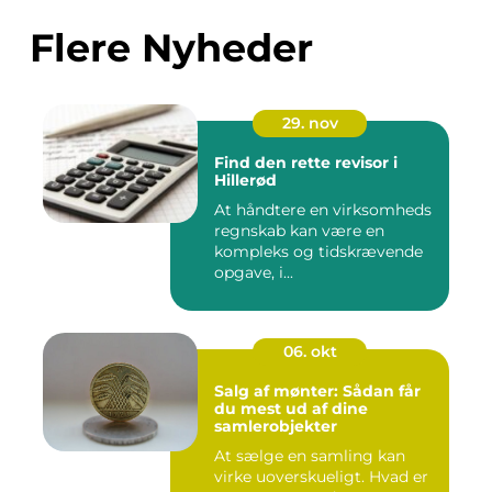
Flere Nyheder
29. nov
Find den rette revisor i
Hillerød
At håndtere en virksomheds
regnskab kan være en
kompleks og tidskrævende
opgave, i...
06. okt
Salg af mønter: Sådan får
du mest ud af dine
samlerobjekter
At sælge en samling kan
virke uoverskueligt. Hvad er