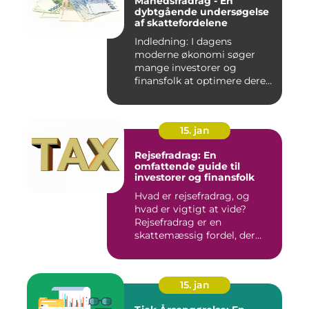
Månedsfradrag - En
dybtgående undersøgelse
af skattefordelene
Indledning: I dagens
moderne økonomi søger
mange investorer og
finansfolk at optimere deres
skattee...
15. jan
Rejsefradrag: En
omfattende guide til
investorer og finansfolk
Hvad er rejsefradrag, og
hvad er vigtigt at vide?
Rejsefradrag er en
skattemæssig fordel, der
tilby...
15. jan