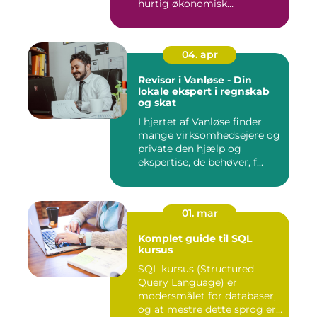
hurtig økonomisk
indsprøjtni...
04. apr
Revisor i Vanløse - Din
lokale ekspert i regnskab
og skat
I hjertet af Vanløse finder
mange virksomhedsejere og
private den hjælp og
ekspertise, de behøver, f...
01. mar
Komplet guide til SQL
kursus
SQL kursus (Structured
Query Language) er
modersmålet for databaser,
og at mestre dette sprog er