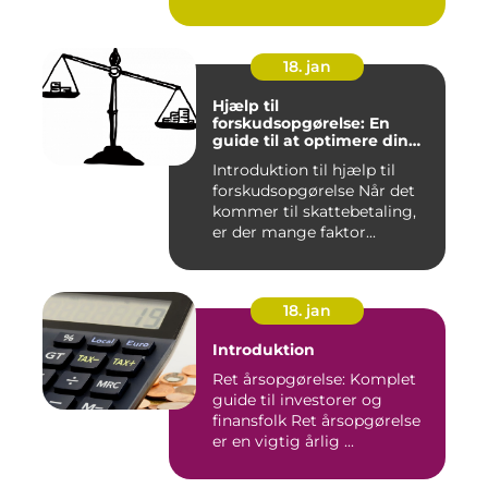
afg...
18. jan
Hjælp til
forskudsopgørelse: En
guide til at optimere din
skattebetaling
Introduktion til hjælp til
forskudsopgørelse Når det
kommer til skattebetaling,
er der mange faktor...
18. jan
Introduktion
Ret årsopgørelse: Komplet
guide til investorer og
finansfolk Ret årsopgørelse
er en vigtig årlig ...