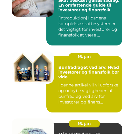
Skat beskæftigelsesfradrag:
En omfattende guide til
investorer og finansfolk
[Introduktion] I dagens
komplekse skattesystem er
det vigtigt for investorer og
finansfolk at være ...
16. jan
Bunfradraget ved arv: Hvad
investorer og finansfolk bør
vide
I denne artikel vil vi udforske
og uddybe vigtigheden af
bunfradrag ved arv for
investorer og finans...
16. jan