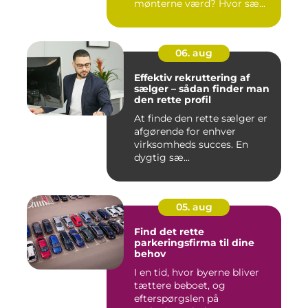
mønterne værd? Hvor sæ...
06. aug
Effektiv rekruttering af
sælger – sådan finder man
den rette profil
At finde den rette sælger er
afgørende for enhver
virksomheds succes. En
dygtig sæ...
05. aug
Find det rette
parkeringsfirma til dine
behov
I en tid, hvor byerne bliver
tættere beboet, og
efterspørgslen på