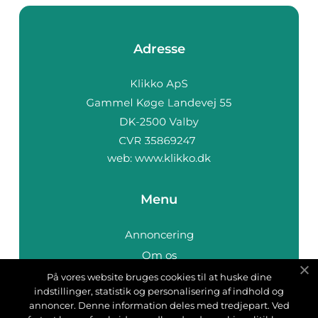
Adresse
web:
www.klikko.dk
Menu
Annoncering
Om os
Cookies
På vores website bruges cookies til at huske dine
indstillinger, statistik og personalisering af indhold og
Kontakt os
annoncer. Denne information deles med tredjepart. Ved
Sitemap