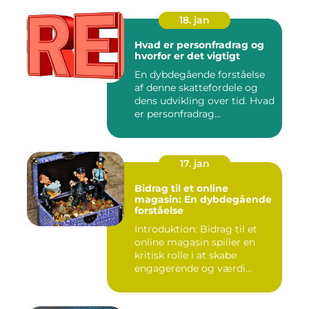
18. jan
Hvad er personfradrag og
hvorfor er det vigtigt
En dybdegående forståelse
af denne skattefordele og
dens udvikling over tid. Hvad
er personfradrag...
17. jan
Bidrag til et online
magasin: En dybdegående
forståelse
Introduktion: Bidrag til et
online magasin spiller en
kritisk rolle i at skabe
engagerende og værdi...