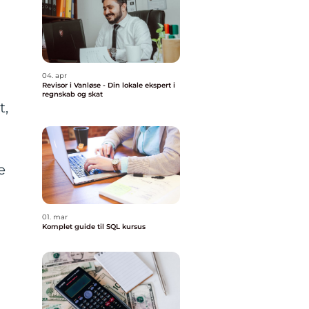
04. apr
Revisor i Vanløse - Din lokale ekspert i
regnskab og skat
t,
e
01. mar
Komplet guide til SQL kursus
i
g