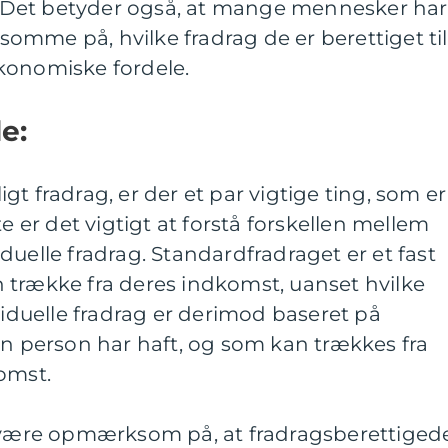
r. Det betyder også, at mange mennesker har
mme på, hvilke fradrag de er berettiget til
konomiske fordele.
e:
t fradrag, er der et par vigtige ting, som er
te er det vigtigt at forstå forskellen mellem
duelle fradrag. Standardfradraget er et fast
 trække fra deres indkomst, uanset hvilke
viduelle fradrag er derimod baseret på
en person har haft, og som kan trækkes fra
omst.
t være opmærksom på, at fradragsberettiged