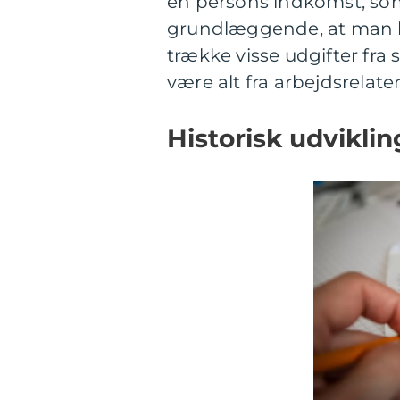
en persons indkomst, som 
grundlæggende, at man k
trække visse udgifter fra 
være alt fra arbejdsrelate
Historisk udviklin