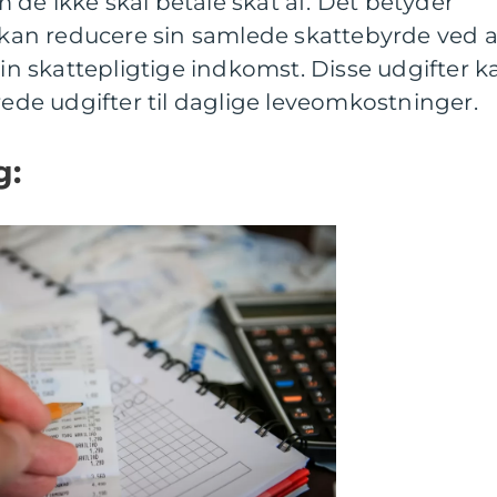
de ikke skal betale skat af. Det betyder
an reducere sin samlede skattebyrde ved a
sin skattepligtige indkomst. Disse udgifter k
rede udgifter til daglige leveomkostninger.
g: