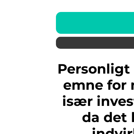
Personligt fradrag er et vigtigt
emne for
især inves
da det 
indvi