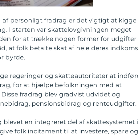
af personligt fradrag er det vigtigt at kigge
ing. I starten var skattelovgivningen meget
en for at trække nogen former for udgifter
d, at folk betalte skat af hele deres indkoms
r byrde.
ge regeringer og skatteautoriteter at indfør
adrag, for at hjælpe befolkningen med at
Disse fradrag blev gradvist udvidet og
nebidrag, pensionsbidrag og renteudgifter.
g blevet en integreret del af skattesystemet 
ive folk incitament til at investere, spare o