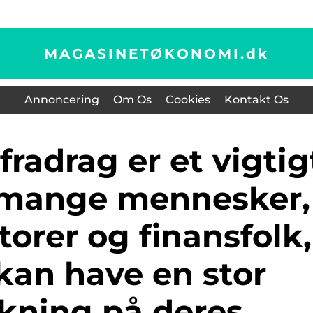
MAGASINETØKONOMI.
dk
Annoncering
Om Os
Cookies
Kontakt Os
 mange mennesker,
torer og finansfolk,
kan have en stor
rkning på deres