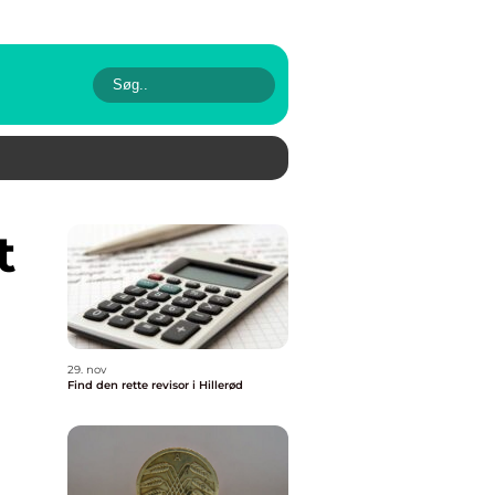
29. nov
Find den rette revisor i Hillerød