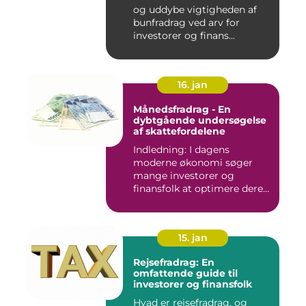
og uddybe vigtigheden af
bunfradrag ved arv for
investorer og finans...
16. jan
Månedsfradrag - En
dybtgående undersøgelse
af skattefordelene
Indledning: I dagens
moderne økonomi søger
mange investorer og
finansfolk at optimere deres
skattee...
15. jan
Rejsefradrag: En
omfattende guide til
investorer og finansfolk
Hvad er rejsefradrag, og