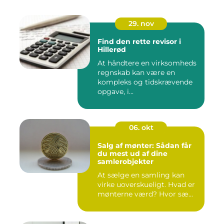
29. nov
Find den rette revisor i
Hillerød
At håndtere en virksomheds
regnskab kan være en
kompleks og tidskrævende
opgave, i...
06. okt
Salg af mønter: Sådan får
du mest ud af dine
samlerobjekter
At sælge en samling kan
virke uoverskueligt. Hvad er
mønterne værd? Hvor sæ...