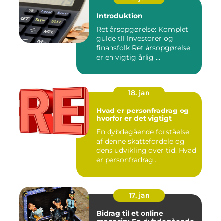
Introduktion
Ret årsopgørelse: Komplet
guide til investorer og
finansfolk Ret årsopgørelse
er en vigtig årlig ...
18. jan
Hvad er personfradrag og
hvorfor er det vigtigt
En dybdegående forståelse
af denne skattefordele og
dens udvikling over tid. Hvad
er personfradrag...
17. jan
Bidrag til et online
magasin: En dybdegående