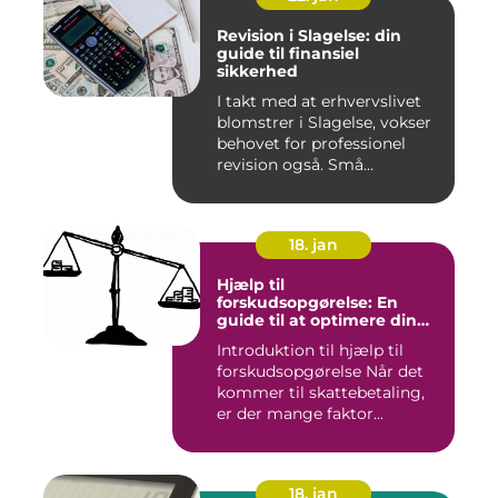
Revision i Slagelse: din
guide til finansiel
sikkerhed
I takt med at erhvervslivet
blomstrer i Slagelse, vokser
behovet for professionel
revision også. Små...
18. jan
Hjælp til
forskudsopgørelse: En
guide til at optimere din
skattebetaling
Introduktion til hjælp til
forskudsopgørelse Når det
kommer til skattebetaling,
er der mange faktor...
18. jan