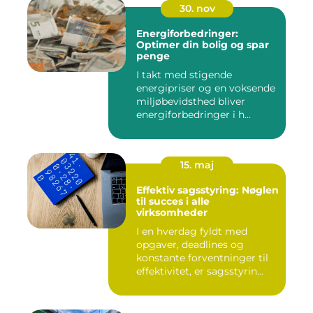
30. nov
Energiforbedringer:
Optimer din bolig og spar
penge
I takt med stigende
energipriser og en voksende
miljøbevidsthed bliver
energiforbedringer i h...
15. maj
Effektiv sagsstyring: Nøglen
til succes i alle
virksomheder
I en hverdag fyldt med
opgaver, deadlines og
konstante forventninger til
effektivitet, er sagsstyrin...