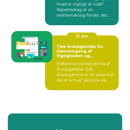
hvad er vigtigt at vide?
Rejsefradrag er en
skattemæssig fordel, der
tilby...
15. jan
Tjek Årsopgørelse: En
Gennemgang af
Vigtigheden og
Udviklingen
Indførelse og betydning af
Årsopgørelse Tjek
Årsopgørelse er en essentiel
del af enhver persons øk...