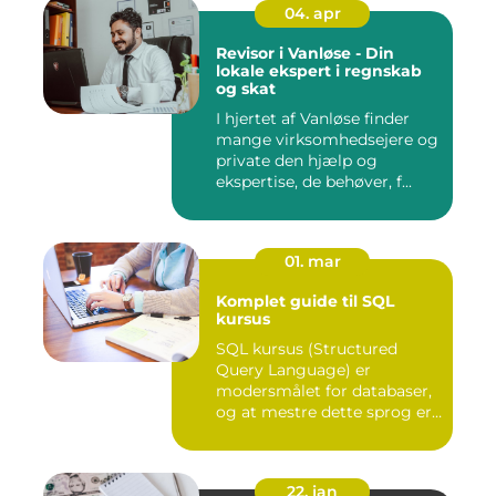
04. apr
Revisor i Vanløse - Din
lokale ekspert i regnskab
og skat
I hjertet af Vanløse finder
mange virksomhedsejere og
private den hjælp og
ekspertise, de behøver, f...
01. mar
Komplet guide til SQL
kursus
SQL kursus (Structured
Query Language) er
modersmålet for databaser,
og at mestre dette sprog er
afg...
22. jan