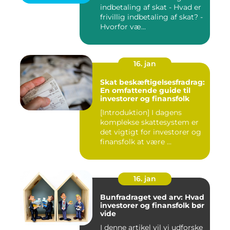
indbetaling af skat - Hvad er
frivillig indbetaling af skat? -
Hvorfor væ...
16. jan
Skat beskæftigelsesfradrag:
En omfattende guide til
investorer og finansfolk
[Introduktion] I dagens
komplekse skattesystem er
det vigtigt for investorer og
finansfolk at være ...
16. jan
Bunfradraget ved arv: Hvad
investorer og finansfolk bør
vide
I denne artikel vil vi udforske