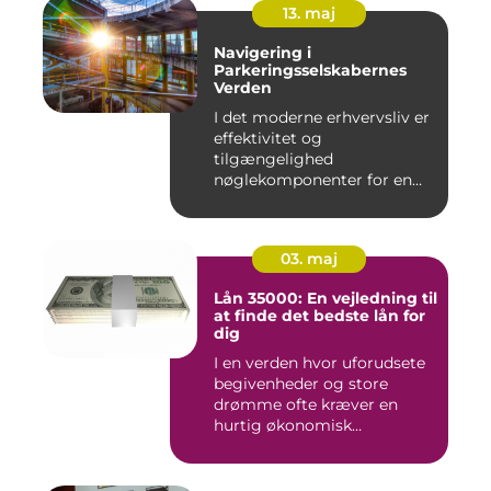
13. maj
Navigering i
Parkeringsselskabernes
Verden
I det moderne erhvervsliv er
effektivitet og
tilgængelighed
nøglekomponenter for en
vel...
03. maj
Lån 35000: En vejledning til
at finde det bedste lån for
dig
I en verden hvor uforudsete
begivenheder og store
drømme ofte kræver en
hurtig økonomisk
indsprøjtni...