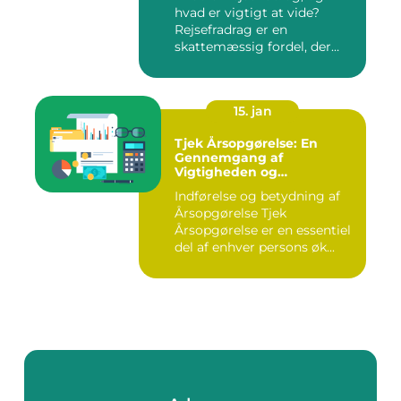
hvad er vigtigt at vide?
Rejsefradrag er en
skattemæssig fordel, der
tilby...
15. jan
Tjek Årsopgørelse: En
Gennemgang af
Vigtigheden og
Udviklingen
Indførelse og betydning af
Årsopgørelse Tjek
Årsopgørelse er en essentiel
del af enhver persons øk...