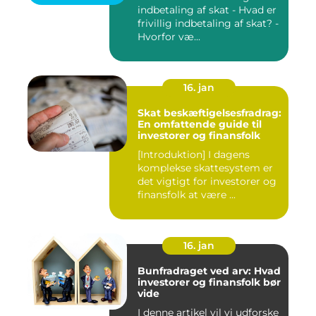
indbetaling af skat - Hvad er
frivillig indbetaling af skat? -
Hvorfor væ...
16. jan
Skat beskæftigelsesfradrag:
En omfattende guide til
investorer og finansfolk
[Introduktion] I dagens
komplekse skattesystem er
det vigtigt for investorer og
finansfolk at være ...
16. jan
Bunfradraget ved arv: Hvad
investorer og finansfolk bør
vide
I denne artikel vil vi udforske