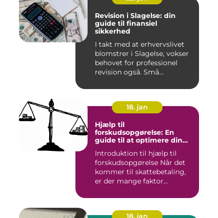
Revision i Slagelse: din
guide til finansiel
sikkerhed
I takt med at erhvervslivet
blomstrer i Slagelse, vokser
behovet for professionel
revision også. Små...
18. jan
Hjælp til
forskudsopgørelse: En
guide til at optimere din
skattebetaling
Introduktion til hjælp til
forskudsopgørelse Når det
kommer til skattebetaling,
er der mange faktor...
18. jan