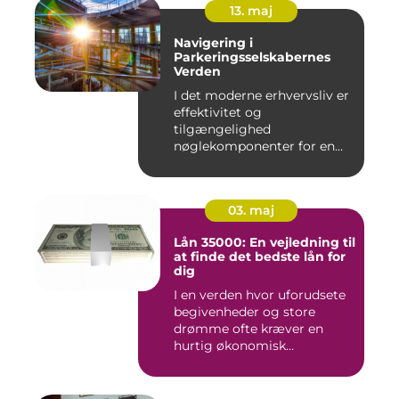
13. maj
Navigering i
Parkeringsselskabernes
Verden
I det moderne erhvervsliv er
effektivitet og
tilgængelighed
nøglekomponenter for en
vel...
03. maj
Lån 35000: En vejledning til
at finde det bedste lån for
dig
I en verden hvor uforudsete
begivenheder og store
drømme ofte kræver en
hurtig økonomisk
indsprøjtni...