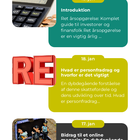
Introduktion
Ret årsopgørelse: Komplet
guide til investorer og
finansfolk Ret årsopgørelse
er en vigtig årlig ...
18. jan
Hvad er personfradrag og
hvorfor er det vigtigt
En dybdegående forståelse
af denne skattefordele og
dens udvikling over tid. Hvad
er personfradrag...
17. jan
Bidrag til et online
magasin: En dybdegående