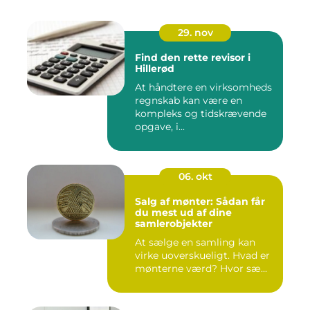
29. nov
Find den rette revisor i
Hillerød
At håndtere en virksomheds
regnskab kan være en
kompleks og tidskrævende
opgave, i...
06. okt
Salg af mønter: Sådan får
du mest ud af dine
samlerobjekter
At sælge en samling kan
virke uoverskueligt. Hvad er
mønterne værd? Hvor sæ...