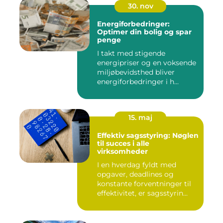
30. nov
Energiforbedringer:
Optimer din bolig og spar
penge
I takt med stigende
energipriser og en voksende
miljøbevidsthed bliver
energiforbedringer i h...
15. maj
Effektiv sagsstyring: Nøglen
til succes i alle
virksomheder
I en hverdag fyldt med
opgaver, deadlines og
konstante forventninger til
effektivitet, er sagsstyrin...