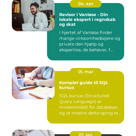
04. apr
Revisor i Vanløse - Din
lokale ekspert i regnskab
og skat
I hjertet af Vanløse finder
mange virksomhedsejere og
private den hjælp og
ekspertise, de behøver, f...
01. mar
Komplet guide til SQL
kursus
SQL kursus (Structured
Query Language) er
modersmålet for databaser,
og at mestre dette sprog er
afg...
22. jan