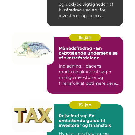
og uddybe vigtigheden af
bunfradrag ved arv for
investorer og finans...
16. jan
Månedsfradrag - En
dybtgående undersøgelse
af skattefordelene
Indledning: I dagens
moderne økonomi søger
mange investorer og
finansfolk at optimere deres
skattee...
15. jan
Rejsefradrag: En
omfattende guide til
investorer og finansfolk
Hvad er rejsefradrag, og