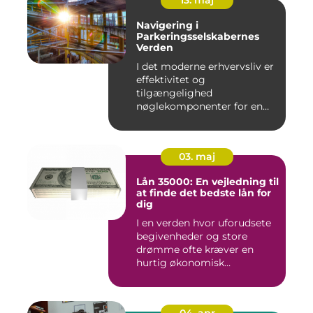
Navigering i
Parkeringsselskabernes
Verden
I det moderne erhvervsliv er
effektivitet og
tilgængelighed
nøglekomponenter for en
vel...
03. maj
Lån 35000: En vejledning til
at finde det bedste lån for
dig
I en verden hvor uforudsete
begivenheder og store
drømme ofte kræver en
hurtig økonomisk
indsprøjtni...
04. apr