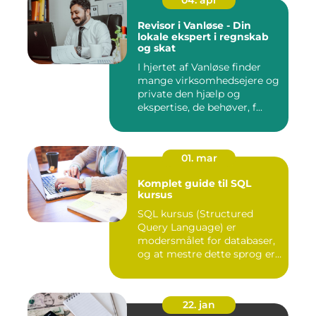
Revisor i Vanløse - Din
lokale ekspert i regnskab
og skat
I hjertet af Vanløse finder
mange virksomhedsejere og
private den hjælp og
ekspertise, de behøver, f...
01. mar
Komplet guide til SQL
kursus
SQL kursus (Structured
Query Language) er
modersmålet for databaser,
og at mestre dette sprog er
afg...
22. jan