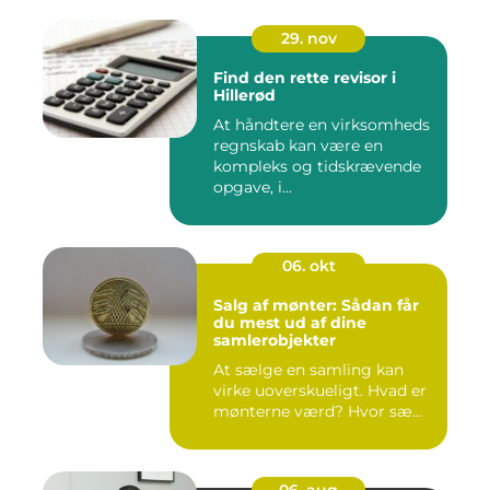
29. nov
Find den rette revisor i
Hillerød
At håndtere en virksomheds
regnskab kan være en
kompleks og tidskrævende
opgave, i...
06. okt
Salg af mønter: Sådan får
du mest ud af dine
samlerobjekter
At sælge en samling kan
virke uoverskueligt. Hvad er
mønterne værd? Hvor sæ...
06. aug