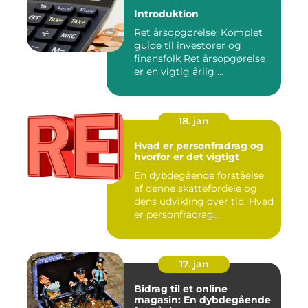
Introduktion
Ret årsopgørelse: Komplet
guide til investorer og
finansfolk Ret årsopgørelse
er en vigtig årlig ...
18. jan
Hvad er personfradrag og
hvorfor er det vigtigt
En dybdegående forståelse
af denne skattefordele og
dens udvikling over tid. Hvad
er personfradrag...
17. jan
Bidrag til et online
magasin: En dybdegående