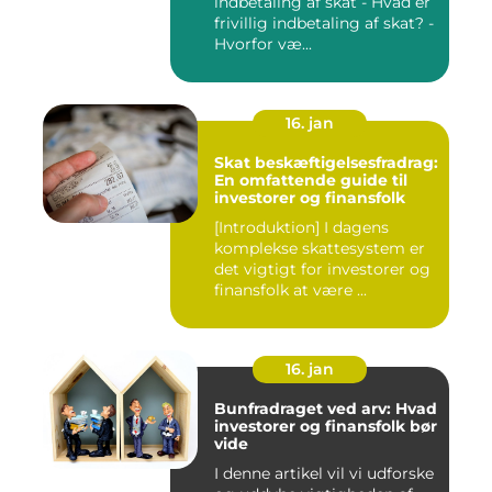
indbetaling af skat - Hvad er
frivillig indbetaling af skat? -
Hvorfor væ...
16. jan
Skat beskæftigelsesfradrag:
En omfattende guide til
investorer og finansfolk
[Introduktion] I dagens
komplekse skattesystem er
det vigtigt for investorer og
finansfolk at være ...
16. jan
Bunfradraget ved arv: Hvad
investorer og finansfolk bør
vide
I denne artikel vil vi udforske