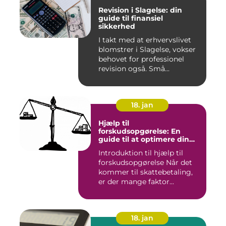
Revision i Slagelse: din
guide til finansiel
sikkerhed
I takt med at erhvervslivet
blomstrer i Slagelse, vokser
behovet for professionel
revision også. Små...
18. jan
Hjælp til
forskudsopgørelse: En
guide til at optimere din
skattebetaling
Introduktion til hjælp til
forskudsopgørelse Når det
kommer til skattebetaling,
er der mange faktor...
18. jan