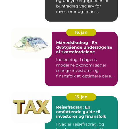
og uddybe vigtigheden af
bunfradrag ved arv for
investorer og finans...
16. jan
Månedsfradrag - En
dybtgående undersøgelse
af skattefordelene
Indledning: I dagens
moderne økonomi søger
mange investorer og
finansfolk at optimere deres
skattee...
15. jan
Rejsefradrag: En
omfattende guide til
investorer og finansfolk
Hvad er rejsefradrag, og