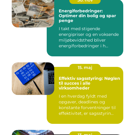
Energiforbedringer:
Optimer din bolig og spar
penge
I takt med stigende
energipriser og en voksende
miljøbevidsthed bliver
energiforbedringer i h...
15. maj
Effektiv sagsstyring: Nøglen
til succes i alle
virksomheder
I en hverdag fyldt med
opgaver, deadlines og
konstante forventninger til
effektivitet, er sagsstyrin...
13. maj