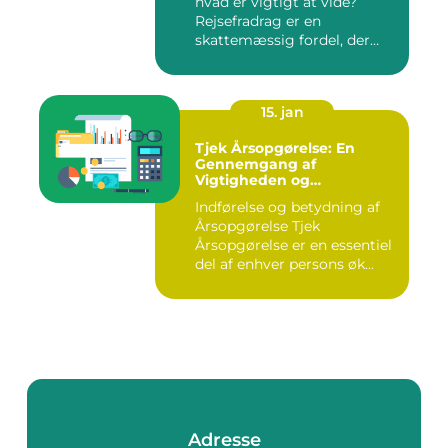
hvad er vigtigt at vide?
Rejsefradrag er en
skattemæssig fordel, der
tilby...
15. jan
Tjek Årsopgørelse: En
Gennemgang af
Vigtigheden og
Udviklingen
Indførelse og betydning af
Årsopgørelse Tjek
Årsopgørelse er en essentiel
del af enhver persons øk...
Adresse