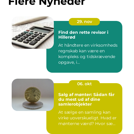
Flere Nyheder
29. nov
Find den rette revisor i
Hillerød
At håndtere en virksomheds
regnskab kan være en
kompleks og tidskrævende
opgave, i...
06. okt
Salg af mønter: Sådan får
du mest ud af dine
samlerobjekter
At sælge en samling kan
virke uoverskueligt. Hvad er
mønterne værd? Hvor sæ...