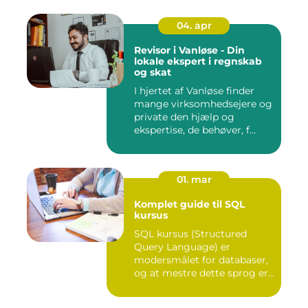
04. apr
Revisor i Vanløse - Din
lokale ekspert i regnskab
og skat
I hjertet af Vanløse finder
mange virksomhedsejere og
private den hjælp og
ekspertise, de behøver, f...
01. mar
Komplet guide til SQL
kursus
SQL kursus (Structured
Query Language) er
modersmålet for databaser,
og at mestre dette sprog er
afg...