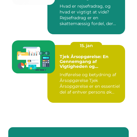
Hvad er rejsefradrag, og
hvad er vigtigt at vide?
Rejsefradrag er en
skattemæssig fordel, der
tilby...
15. jan
Tjek Årsopgørelse: En
Gennemgang af
Vigtigheden og
Udviklingen
Indførelse og betydning af
Årsopgørelse Tjek
Årsopgørelse er en essentiel
del af enhver persons øk...