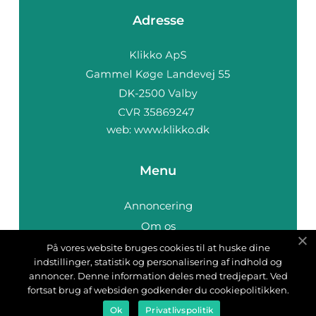
Adresse
web:
www.klikko.dk
Menu
Annoncering
Om os
Cookies
På vores website bruges cookies til at huske dine
indstillinger, statistik og personalisering af indhold og
Kontakt os
annoncer. Denne information deles med tredjepart. Ved
Sitemap
fortsat brug af websiden godkender du cookiepolitikken.
Ok
Privatlivspolitik