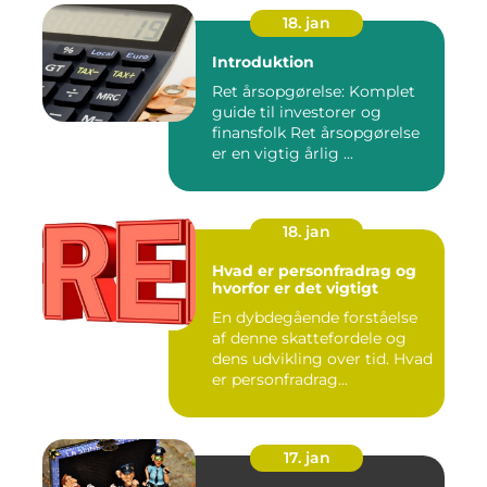
18. jan
Introduktion
Ret årsopgørelse: Komplet
guide til investorer og
finansfolk Ret årsopgørelse
er en vigtig årlig ...
18. jan
Hvad er personfradrag og
hvorfor er det vigtigt
En dybdegående forståelse
af denne skattefordele og
dens udvikling over tid. Hvad
er personfradrag...
17. jan