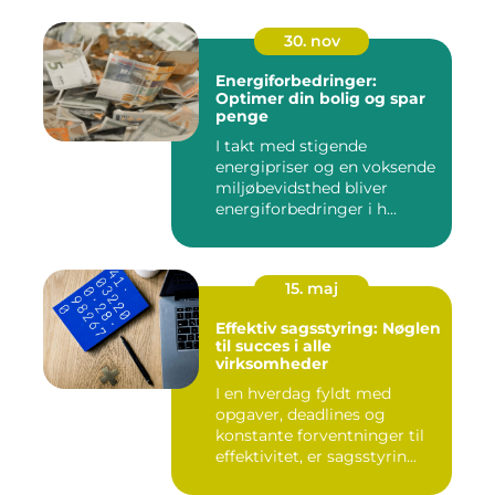
30. nov
Energiforbedringer:
Optimer din bolig og spar
penge
I takt med stigende
energipriser og en voksende
miljøbevidsthed bliver
energiforbedringer i h...
15. maj
Effektiv sagsstyring: Nøglen
til succes i alle
virksomheder
I en hverdag fyldt med
opgaver, deadlines og
konstante forventninger til
effektivitet, er sagsstyrin...