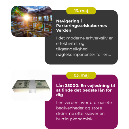
13. maj
Navigering i
Parkeringsselskabernes
Verden
I det moderne erhvervsliv er
effektivitet og
tilgængelighed
nøglekomponenter for en
vel...
03. maj
Lån 35000: En vejledning til
at finde det bedste lån for
dig
I en verden hvor uforudsete
begivenheder og store
drømme ofte kræver en
hurtig økonomisk
indsprøjtni...