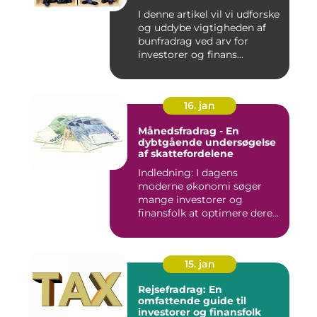
I denne artikel vil vi udforske
og uddybe vigtigheden af
bunfradrag ved arv for
investorer og finans...
16. jan
Månedsfradrag - En
dybtgående undersøgelse
af skattefordelene
Indledning: I dagens
moderne økonomi søger
mange investorer og
finansfolk at optimere deres
skattee...
15. jan
Rejsefradrag: En
omfattende guide til
investorer og finansfolk