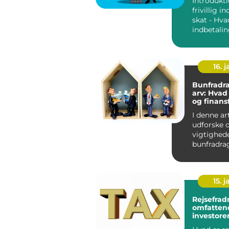
Introdukti
frivillig i
skat - Hvad
indbetalin
Hvorfor væ
16. j
Bunfradr
arv: Hvad
og finans
vide
I denne art
udforske 
vigtighed
bunfradra
for invest
finans...
15. j
Rejsefrad
omfattend
investore
finansfol