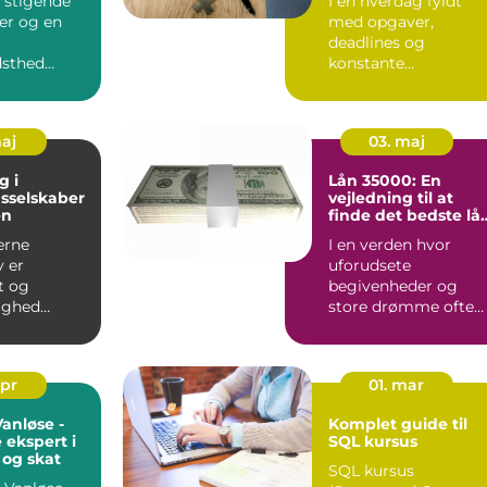
d stigende
I en hverdag fyldt
er og en
med opgaver,
deadlines og
dsthed
konstante
forventninger til
edringer i
effektivitet, er
sagsstyrin...
maj
03. maj
g i
Lån 35000: En
sselskaber
vejledning til at
en
finde det bedste lå
for dig
erne
I en verden hvor
v er
uforudsete
et og
begivenheder og
ighed
store drømme ofte
ponenter
kræver en hurtig
.
økonomisk
indsprøjtni...
apr
01. mar
Vanløse -
Komplet guide til
 ekspert i
SQL kursus
og skat
SQL kursus