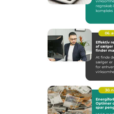
virksomh
regnskab 
kompleks
tidskræve
i...
06. 
Effektiv r
af sælger
finder m
rette prof
At finde d
sælger er
for enhver
virksomhe
En dygtig 
30. 
Energifor
Optimer d
spar pen