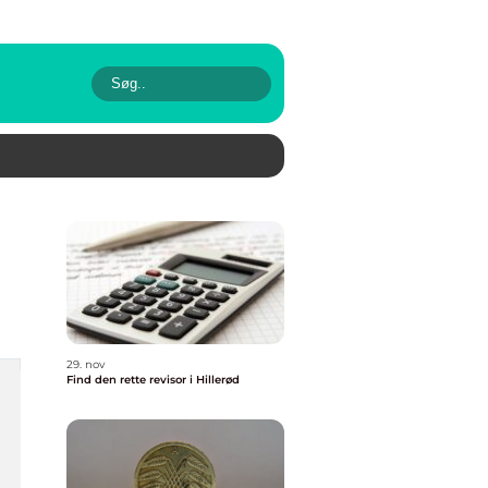
29. nov
Find den rette revisor i Hillerød