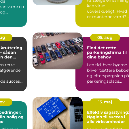
At sælge en samling
eds
kan virke
kan være en
uoverskueligt. Hvad
 og
er mønterne værd?
nde opgave,
Hvor sæ...
aug
05. aug
ekruttering
Find det rette
 – sådan
parkeringsfirma til
an den
dine behov
il
en rette
I en tid, hvor byerne
 afgørende
bliver tættere beboe
og efterspørgslen på
ds succes.
parkeringsplads...
sæ...
nov
15. maj
bedringer:
Effektiv sagsstyring
in bolig og
Nøglen til succes i
ge
alle virksomheder