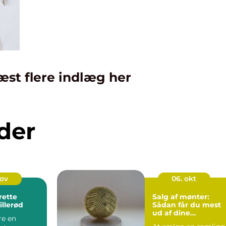
æst flere indlæg her
der
nov
06. okt
rette
Salg af mønter:
Hillerød
Sådan får du mest
ud af dine
re en
samlerobjekter