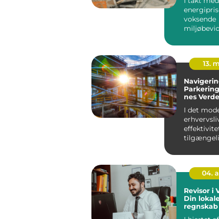
I takt me
energipris
voksende
miljøbevi
bliver
energiforb
h...
13. 
Navigerin
Parkering
nes Verd
I det mod
erhvervsli
effektivit
tilgængel
nøglekom
for en vel..
04. 
Revisor i 
Din lokale
regnskab 