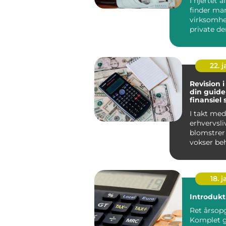
I hjertet a
finder ma
virksomhe
private d
ekspertise
behøver, f..
22. 
Revision i
din guide 
finansiel
I takt med
erhvervsli
blomstrer 
vokser be
profession
også. Små.
18. j
Introdukt
Ret årsopg
Komplet g