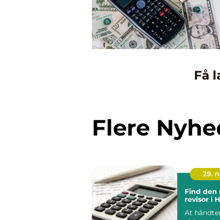
Få l
Flere Nyhe
29. 
Find den 
revisor i 
At håndte