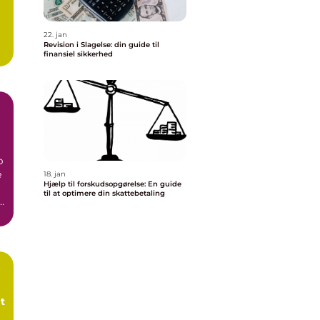
22. jan
Revision i Slagelse: din guide til
finansiel sikkerhed
er
p
e
18. jan
Hjælp til forskudsopgørelse: En guide
til at optimere din skattebetaling
r
gt