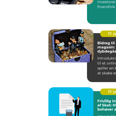
investore
finansfolk Ret
årsopgøre
vigtig årlig
17. j
Bidrag til
magasin:
dybdegå
forståelse
Introduktion: B
til et onl
spiller en k
at skabe 
og værdi..
17. j
Frivillig 
af Skat: 
behøver a