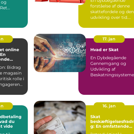
En dybdegående
r og
forståelse af denne
skattefordele og den
lse er en
udvikling over tid.
 ...
Hvad er
personfradrag...
an
17. jan
 et online
Hvad er Skat
 En
En Dybdegående
ende
Gennemgang og
idrag
Udvikling af
ine magasin
Beskatningssysteme
ritisk rolle i
Introduktion: ...
engagerende
.
an
16. jan
Indbetaling
Skat
Hvad du
beskæftigelsesfradr
t vide
g: En omfattende
guide til investorer