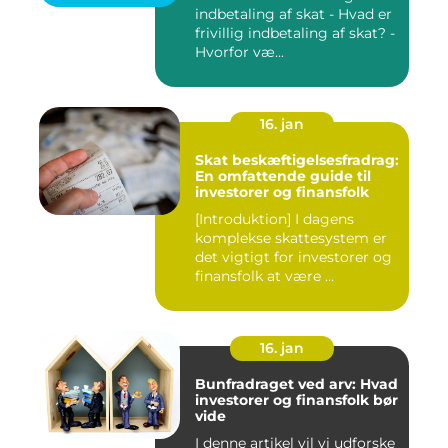
indbetaling af skat - Hvad er
frivillig indbetaling af skat? -
Hvorfor væ...
16. jan
Skat beskæftigelsesfradrag:
En omfattende guide til
investorer og finansfolk
[Introduktion] I dagens
komplekse skattesystem er
det vigtigt for investorer og
finansfolk at være ...
16. jan
Bunfradraget ved arv: Hvad
investorer og finansfolk bør
vide
I denne artikel vil vi udforske