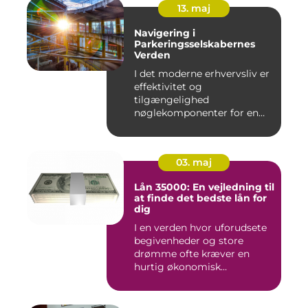
13. maj
Navigering i
Parkeringsselskabernes
Verden
I det moderne erhvervsliv er
effektivitet og
tilgængelighed
nøglekomponenter for en
vel...
03. maj
Lån 35000: En vejledning til
at finde det bedste lån for
dig
I en verden hvor uforudsete
begivenheder og store
drømme ofte kræver en
hurtig økonomisk
indsprøjtni...