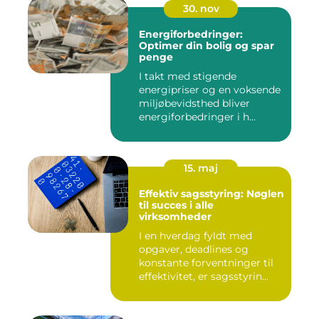
30. nov
Energiforbedringer:
Optimer din bolig og spar
penge
I takt med stigende
energipriser og en voksende
miljøbevidsthed bliver
energiforbedringer i h...
15. maj
Effektiv sagsstyring: Nøglen
til succes i alle
virksomheder
I en hverdag fyldt med
opgaver, deadlines og
konstante forventninger til
effektivitet, er sagsstyrin...