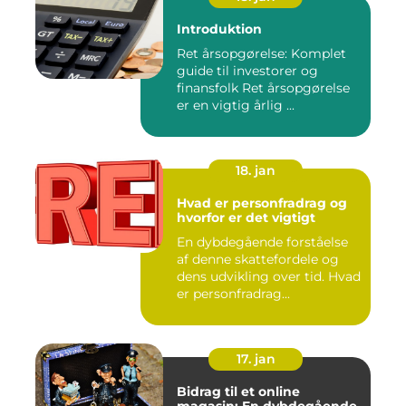
Introduktion
Ret årsopgørelse: Komplet
guide til investorer og
finansfolk Ret årsopgørelse
er en vigtig årlig ...
18. jan
Hvad er personfradrag og
hvorfor er det vigtigt
En dybdegående forståelse
af denne skattefordele og
dens udvikling over tid. Hvad
er personfradrag...
17. jan
Bidrag til et online
magasin: En dybdegående