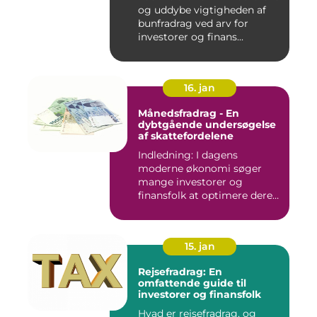
og uddybe vigtigheden af
bunfradrag ved arv for
investorer og finans...
16. jan
Månedsfradrag - En
dybtgående undersøgelse
af skattefordelene
Indledning: I dagens
moderne økonomi søger
mange investorer og
finansfolk at optimere deres
skattee...
15. jan
Rejsefradrag: En
omfattende guide til
investorer og finansfolk
Hvad er rejsefradrag, og