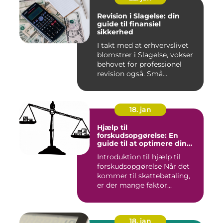
Revision i Slagelse: din
guide til finansiel
sikkerhed
I takt med at erhvervslivet
blomstrer i Slagelse, vokser
behovet for professionel
revision også. Små...
18. jan
Hjælp til
forskudsopgørelse: En
guide til at optimere din
skattebetaling
Introduktion til hjælp til
forskudsopgørelse Når det
kommer til skattebetaling,
er der mange faktor...
18. jan