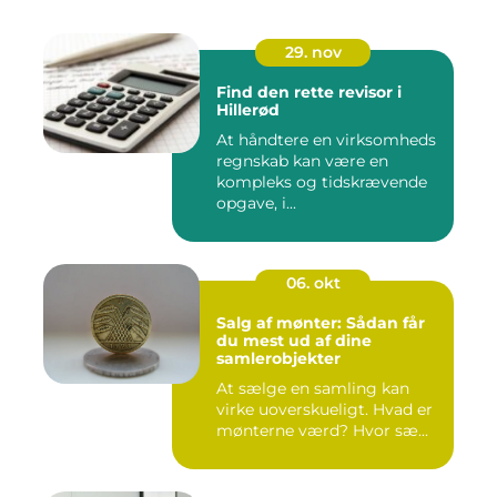
29. nov
Find den rette revisor i
Hillerød
At håndtere en virksomheds
regnskab kan være en
kompleks og tidskrævende
opgave, i...
06. okt
Salg af mønter: Sådan får
du mest ud af dine
samlerobjekter
At sælge en samling kan
virke uoverskueligt. Hvad er
mønterne værd? Hvor sæ...