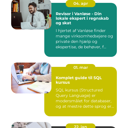
04. apr
Revisor i Vanløse - Din
lokale ekspert i regnskab
og skat
I hjertet af Vanløse finder
mange virksomhedsejere og
private den hjælp og
ekspertise, de behøver, f...
01. mar
Komplet guide til SQL
kursus
SQL kursus (Structured
Query Language) er
modersmålet for databaser,
og at mestre dette sprog er
afg...
22. jan