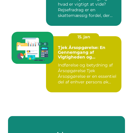
hvad er vigtigt at vide?
Rejsefradrag er en
skattemæssig fordel, der
tilby...
15. jan
Tjek Årsopgørelse: En
Gennemgang af
Vigtigheden og
Udviklingen
Indførelse og betydning af
Årsopgørelse Tjek
Årsopgørelse er en essentiel
del af enhver persons øk...