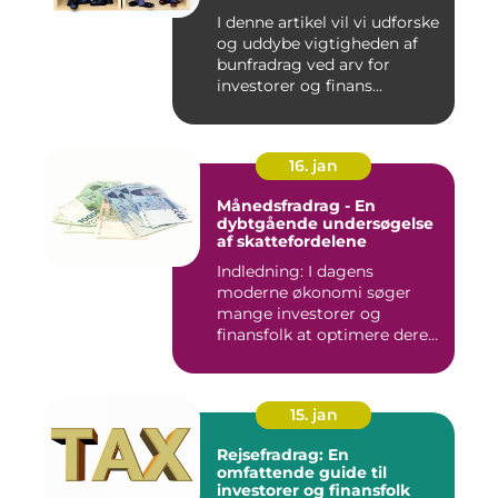
I denne artikel vil vi udforske
og uddybe vigtigheden af
bunfradrag ved arv for
investorer og finans...
16. jan
Månedsfradrag - En
dybtgående undersøgelse
af skattefordelene
Indledning: I dagens
moderne økonomi søger
mange investorer og
finansfolk at optimere deres
skattee...
15. jan
Rejsefradrag: En
omfattende guide til
investorer og finansfolk