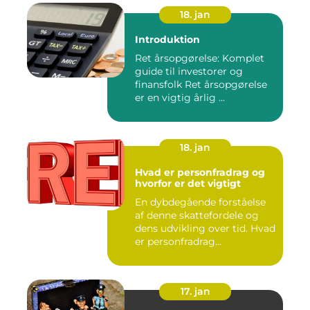
18. jan
Introduktion
Ret årsopgørelse: Komplet
guide til investorer og
finansfolk Ret årsopgørelse
er en vigtig årlig ...
18. jan
Hvad er personfradrag og
hvorfor er det vigtigt
En dybdegående forståelse
af denne skattefordele og
dens udvikling over tid. Hvad
er personfradrag...
17. jan