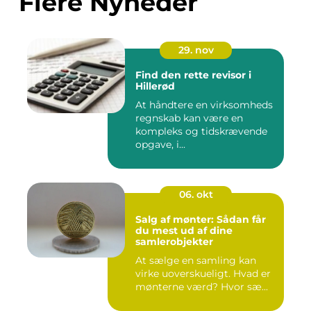
Flere Nyheder
29. nov
Find den rette revisor i
Hillerød
At håndtere en virksomheds
regnskab kan være en
kompleks og tidskrævende
opgave, i...
06. okt
Salg af mønter: Sådan får
du mest ud af dine
samlerobjekter
At sælge en samling kan
virke uoverskueligt. Hvad er
mønterne værd? Hvor sæ...