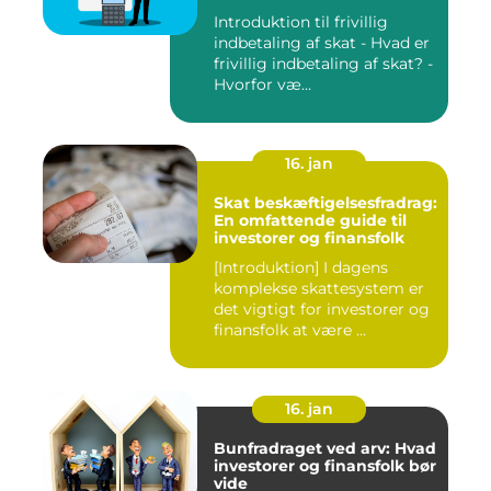
Introduktion til frivillig
indbetaling af skat - Hvad er
frivillig indbetaling af skat? -
Hvorfor væ...
16. jan
Skat beskæftigelsesfradrag:
En omfattende guide til
investorer og finansfolk
[Introduktion] I dagens
komplekse skattesystem er
det vigtigt for investorer og
finansfolk at være ...
16. jan
Bunfradraget ved arv: Hvad
investorer og finansfolk bør
vide