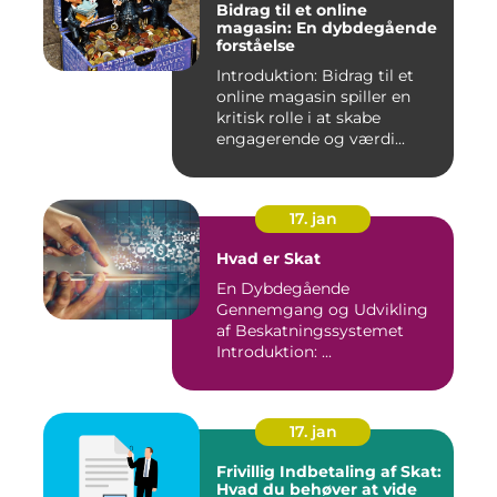
Bidrag til et online
magasin: En dybdegående
forståelse
Introduktion: Bidrag til et
online magasin spiller en
kritisk rolle i at skabe
engagerende og værdi...
17. jan
Hvad er Skat
En Dybdegående
Gennemgang og Udvikling
af Beskatningssystemet
Introduktion: ...
17. jan
Frivillig Indbetaling af Skat:
Hvad du behøver at vide