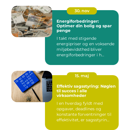
30. nov
Energiforbedringer:
Optimer din bolig og spar
penge
I takt med stigende
energipriser og en voksende
miljøbevidsthed bliver
energiforbedringer i h...
15. maj
Effektiv sagsstyring: Nøglen
til succes i alle
virksomheder
I en hverdag fyldt med
opgaver, deadlines og
konstante forventninger til
effektivitet, er sagsstyrin...