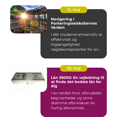
13. maj
Navigering i
Parkeringsselskabernes
Verden
I det moderne erhvervsliv er
effektivitet og
tilgængelighed
nøglekomponenter for en
vel...
03. maj
Lån 35000: En vejledning til
at finde det bedste lån for
dig
I en verden hvor uforudsete
begivenheder og store
drømme ofte kræver en
hurtig økonomisk
indsprøjtni...