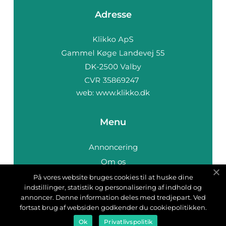
Adresse
web:
www.klikko.dk
Menu
Annoncering
Om os
Cookies
På vores website bruges cookies til at huske dine
indstillinger, statistik og personalisering af indhold og
Kontakt os
annoncer. Denne information deles med tredjepart. Ved
Sitemap
fortsat brug af websiden godkender du cookiepolitikken.
Ok
Privatlivspolitik