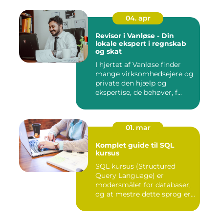
04. apr
Revisor i Vanløse - Din
lokale ekspert i regnskab
og skat
I hjertet af Vanløse finder
mange virksomhedsejere og
private den hjælp og
ekspertise, de behøver, f...
01. mar
Komplet guide til SQL
kursus
SQL kursus (Structured
Query Language) er
modersmålet for databaser,
og at mestre dette sprog er
afg...