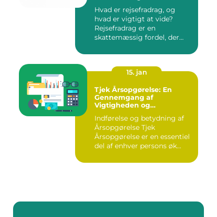
Hvad er rejsefradrag, og
hvad er vigtigt at vide?
Rejsefradrag er en
skattemæssig fordel, der
tilby...
15. jan
Tjek Årsopgørelse: En
Gennemgang af
Vigtigheden og
Udviklingen
Indførelse og betydning af
Årsopgørelse Tjek
Årsopgørelse er en essentiel
del af enhver persons øk...