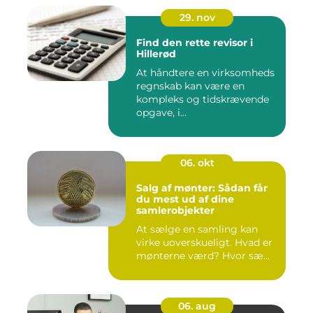
29. nov
Find den rette revisor i
Hillerød
At håndtere en virksomheds
regnskab kan være en
kompleks og tidskrævende
opgave, i...
06. okt
Salg af mønter: Sådan får
du mest ud af dine
samlerobjekter
At sælge en samling kan
virke uoverskueligt. Hvad er
mønterne værd? Hvor sæ...
06. aug