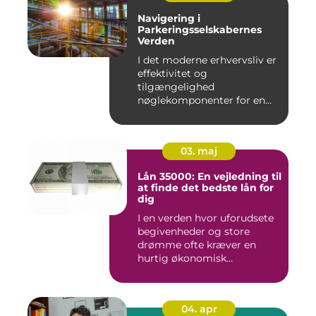
Navigering i
Parkeringsselskabernes
Verden
I det moderne erhvervsliv er
effektivitet og
tilgængelighed
nøglekomponenter for en
vel...
03. maj
Lån 35000: En vejledning til
at finde det bedste lån for
dig
I en verden hvor uforudsete
begivenheder og store
drømme ofte kræver en
hurtig økonomisk
indsprøjtni...
04. apr