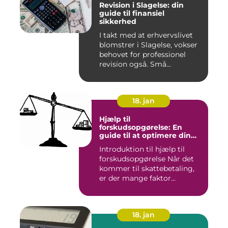
Revision i Slagelse: din
guide til finansiel
sikkerhed
I takt med at erhvervslivet
blomstrer i Slagelse, vokser
behovet for professionel
revision også. Små...
18. jan
Hjælp til
forskudsopgørelse: En
guide til at optimere din
skattebetaling
Introduktion til hjælp til
forskudsopgørelse Når det
kommer til skattebetaling,
er der mange faktor...
18. jan