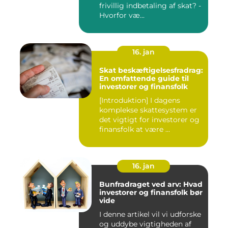
frivillig indbetaling af skat? -
Hvorfor væ...
16. jan
Skat beskæftigelsesfradrag:
En omfattende guide til
investorer og finansfolk
[Introduktion] I dagens
komplekse skattesystem er
det vigtigt for investorer og
finansfolk at være ...
16. jan
Bunfradraget ved arv: Hvad
investorer og finansfolk bør
vide
I denne artikel vil vi udforske
og uddybe vigtigheden af