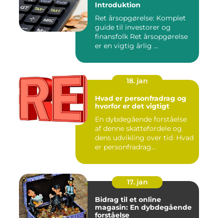
Introduktion
Ret årsopgørelse: Komplet
guide til investorer og
finansfolk Ret årsopgørelse
er en vigtig årlig ...
18. jan
Hvad er personfradrag og
hvorfor er det vigtigt
En dybdegående forståelse
af denne skattefordele og
dens udvikling over tid. Hvad
er personfradrag...
17. jan
Bidrag til et online
magasin: En dybdegående
forståelse