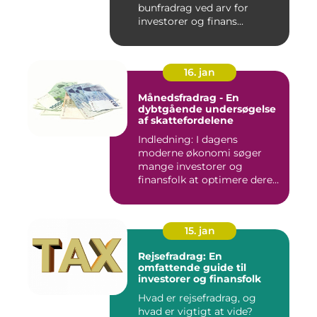
bunfradrag ved arv for
investorer og finans...
16. jan
Månedsfradrag - En
dybtgående undersøgelse
af skattefordelene
Indledning: I dagens
moderne økonomi søger
mange investorer og
finansfolk at optimere deres
skattee...
15. jan
Rejsefradrag: En
omfattende guide til
investorer og finansfolk
Hvad er rejsefradrag, og
hvad er vigtigt at vide?