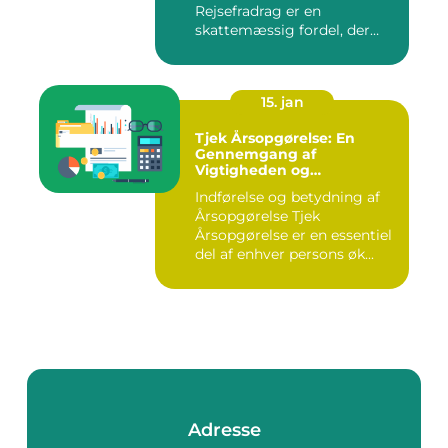
Rejsefradrag er en
skattemæssig fordel, der
tilby...
15. jan
Tjek Årsopgørelse: En
Gennemgang af
Vigtigheden og
Udviklingen
Indførelse og betydning af
Årsopgørelse Tjek
Årsopgørelse er en essentiel
del af enhver persons øk...
Adresse