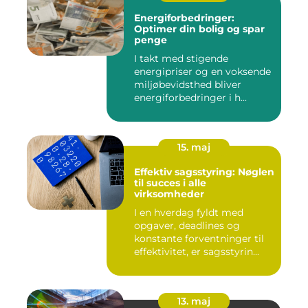
Energiforbedringer:
Optimer din bolig og spar
penge
I takt med stigende
energipriser og en voksende
miljøbevidsthed bliver
energiforbedringer i h...
15. maj
Effektiv sagsstyring: Nøglen
til succes i alle
virksomheder
I en hverdag fyldt med
opgaver, deadlines og
konstante forventninger til
effektivitet, er sagsstyrin...
13. maj