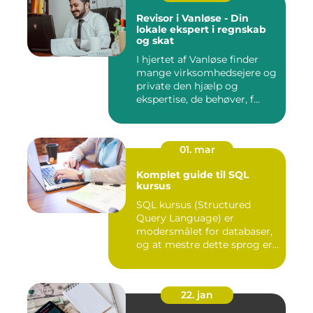
Revisor i Vanløse - Din
lokale ekspert i regnskab
og skat
I hjertet af Vanløse finder
mange virksomhedsejere og
private den hjælp og
ekspertise, de behøver, f...
01. mar
Komplet guide til SQL
kursus
SQL kursus (Structured
Query Language) er
modersmålet for databaser,
og at mestre dette sprog er
afg...
22. jan