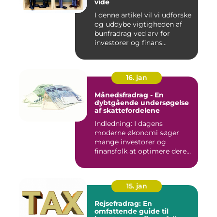
vide
I denne artikel vil vi udforske
og uddybe vigtigheden af
bunfradrag ved arv for
investorer og finans...
16. jan
Månedsfradrag - En
dybtgående undersøgelse
af skattefordelene
Indledning: I dagens
moderne økonomi søger
mange investorer og
finansfolk at optimere deres
skattee...
15. jan
Rejsefradrag: En
omfattende guide til