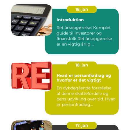
18. jan
Introduktion
Ret årsopgørelse: Komplet
guide til investorer og
finansfolk Ret årsopgørelse
er en vigtig årlig ...
18. jan
Hvad er personfradrag og
hvorfor er det vigtigt
En dybdegående forståelse
af denne skattefordele og
dens udvikling over tid. Hvad
er personfradrag...
17. jan