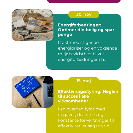
30. nov
Energiforbedringer:
Optimer din bolig og spar
penge
I takt med stigende
energipriser og en voksende
miljøbevidsthed bliver
energiforbedringer i h...
15. maj
Effektiv sagsstyring: Nøglen
til succes i alle
virksomheder
I en hverdag fyldt med
opgaver, deadlines og
konstante forventninger til
effektivitet, er sagsstyrin...