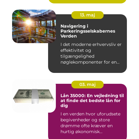
13. maj
Navigering i
Parkeringsselskabernes
Verden
I det moderne erhvervsliv er
effektivitet og
tilgængelighed
nøglekomponenter for en
vel...
03. maj
Lån 35000: En vejledning til
at finde det bedste lån for
dig
I en verden hvor uforudsete
begivenheder og store
drømme ofte kræver en
hurtig økonomisk
indsprøjtni...