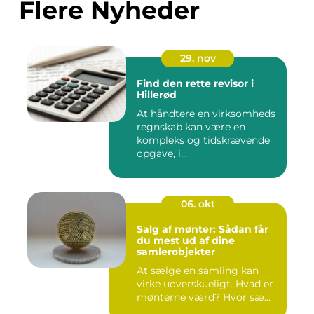
Flere Nyheder
29. nov
Find den rette revisor i
Hillerød
At håndtere en virksomheds
regnskab kan være en
kompleks og tidskrævende
opgave, i...
06. okt
Salg af mønter: Sådan får
du mest ud af dine
samlerobjekter
At sælge en samling kan
virke uoverskueligt. Hvad er
mønterne værd? Hvor sæ...