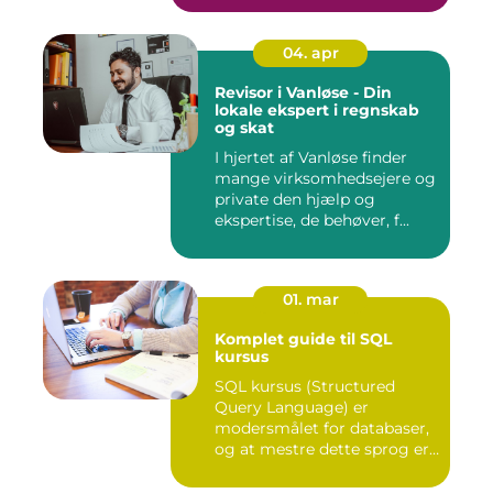
04. apr
Revisor i Vanløse - Din
lokale ekspert i regnskab
og skat
I hjertet af Vanløse finder
mange virksomhedsejere og
private den hjælp og
ekspertise, de behøver, f...
01. mar
Komplet guide til SQL
kursus
SQL kursus (Structured
Query Language) er
modersmålet for databaser,
og at mestre dette sprog er
afg...