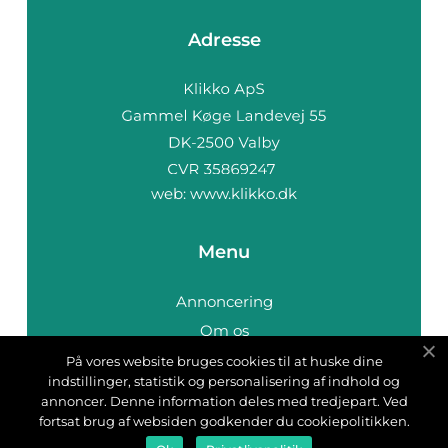
Adresse
web:
www.klikko.dk
Menu
Annoncering
Om os
Cookies
På vores website bruges cookies til at huske dine
indstillinger, statistik og personalisering af indhold og
Kontakt os
annoncer. Denne information deles med tredjepart. Ved
Sitemap
fortsat brug af websiden godkender du cookiepolitikken.