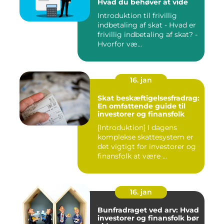
Hvad du behøver at vide
Introduktion til frivillig
indbetaling af skat - Hvad er
frivillig indbetaling af skat? -
Hvorfor væ...
16. jan
Skat beskæftigelsesfradrag:
En omfattende guide til
investorer og finansfolk
[Introduktion] I dagens
komplekse skattesystem er
det vigtigt for investorer og
finansfolk at være ...
16. jan
Bunfradraget ved arv: Hvad
investorer og finansfolk bør