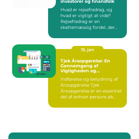
investorer og finansfolk
Hvad er rejsefradrag, og
hvad er vigtigt at vide?
Rejsefradrag er en
skattemæssig fordel, der
tilby...
15. jan
Tjek Årsopgørelse: En
Gennemgang af
Vigtigheden og
Udviklingen
Indførelse og betydning af
Årsopgørelse Tjek
Årsopgørelse er en essentiel
del af enhver persons øk...