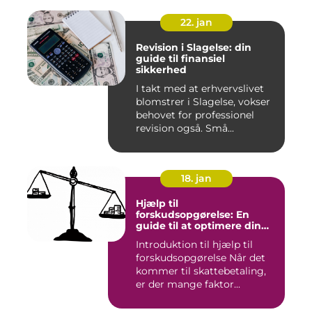
22. jan
Revision i Slagelse: din
guide til finansiel
sikkerhed
I takt med at erhvervslivet
blomstrer i Slagelse, vokser
behovet for professionel
revision også. Små...
18. jan
Hjælp til
forskudsopgørelse: En
guide til at optimere din
skattebetaling
Introduktion til hjælp til
forskudsopgørelse Når det
kommer til skattebetaling,
er der mange faktor...