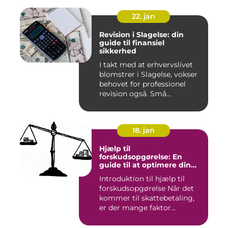
22. jan
Revision i Slagelse: din
guide til finansiel
sikkerhed
I takt med at erhvervslivet
blomstrer i Slagelse, vokser
behovet for professionel
revision også. Små...
18. jan
Hjælp til
forskudsopgørelse: En
guide til at optimere din
skattebetaling
Introduktion til hjælp til
forskudsopgørelse Når det
kommer til skattebetaling,
er der mange faktor...