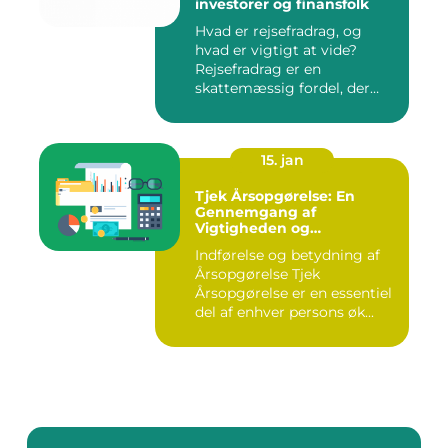
investorer og finansfolk
Hvad er rejsefradrag, og
hvad er vigtigt at vide?
Rejsefradrag er en
skattemæssig fordel, der
tilby...
15. jan
Tjek Årsopgørelse: En
Gennemgang af
Vigtigheden og
Udviklingen
Indførelse og betydning af
Årsopgørelse Tjek
Årsopgørelse er en essentiel
del af enhver persons øk...