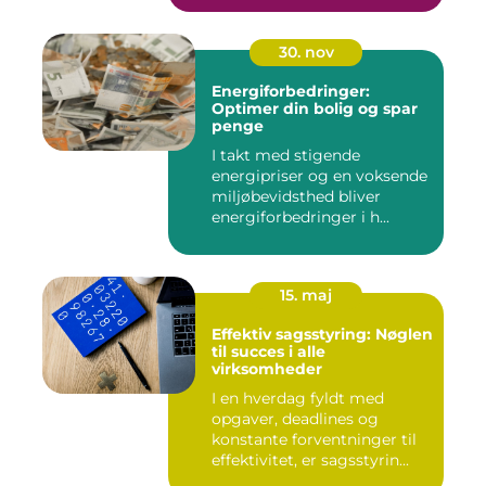
30. nov
Energiforbedringer:
Optimer din bolig og spar
penge
I takt med stigende
energipriser og en voksende
miljøbevidsthed bliver
energiforbedringer i h...
15. maj
Effektiv sagsstyring: Nøglen
til succes i alle
virksomheder
I en hverdag fyldt med
opgaver, deadlines og
konstante forventninger til
effektivitet, er sagsstyrin...