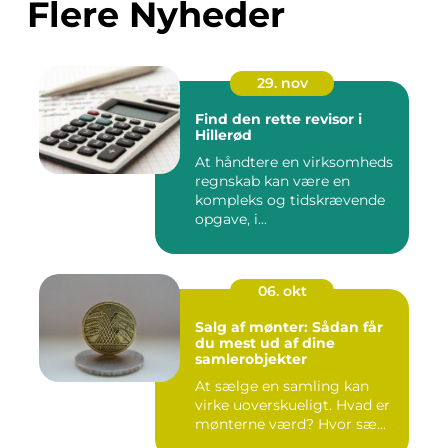
Flere Nyheder
29. nov
Find den rette revisor i
Hillerød
At håndtere en virksomheds
regnskab kan være en
kompleks og tidskrævende
opgave, i...
06. okt
Salg af mønter: Sådan får
du mest ud af dine
samlerobjekter
At sælge en samling kan
virke uoverskueligt. Hvad er
mønterne værd? Hvor sæ...