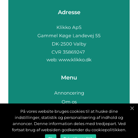
Adresse
web:
www.klikko.dk
Menu
Annoncering
Om os
Cookies
På vores website bruges cookies til at huske dine
indstillinger, statistik og personalisering af indhold og
Kontakt os
annoncer. Denne information deles med tredjepart. Ved
Sitemap
fortsat brug af websiden godkender du cookiepolitikken.