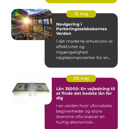
13. maj
Navigering i
Parkeringsselskabernes
Verden
I det moderne erhvervsliv er
effektivitet og
tilgængelighed
nøglekomponenter for en
vel...
03. maj
Lån 35000: En vejledning til
at finde det bedste lån for
dig
I en verden hvor uforudsete
begivenheder og store
drømme ofte kræver en
hurtig økonomisk
indsprøjtni...