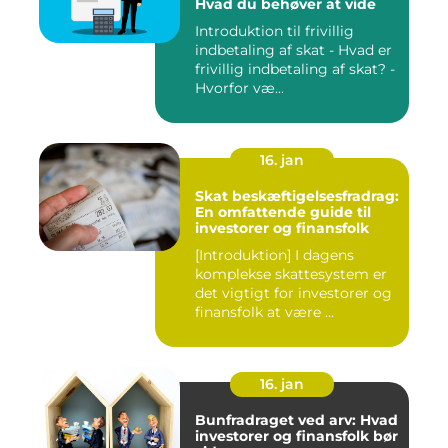
Hvad du behøver at vide
Introduktion til frivillig
indbetaling af skat - Hvad er
frivillig indbetaling af skat? -
Hvorfor væ...
16. jan
Skat beskæftigelsesfradrag:
En omfattende guide til
investorer og finansfolk
[Introduktion] I dagens
komplekse skattesystem er
det vigtigt for investorer og
finansfolk at være ...
16. jan
Bunfradraget ved arv: Hvad
investorer og finansfolk bør