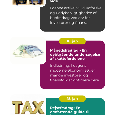
vide
I denne artikel vil vi udforske
og uddybe vigtigheden af
bunfradrag ved arv for
investorer og finans...
16. jan
Månedsfradrag - En
dybtgående undersøgelse
af skattefordelene
Indledning: I dagens
moderne økonomi søger
mange investorer og
finansfolk at optimere deres
skattee...
15. jan
Rejsefradrag: En
omfattende guide til