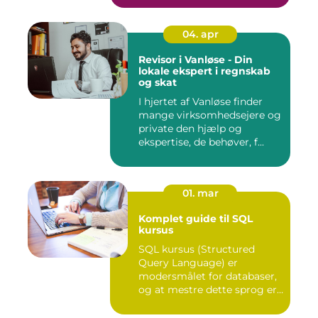
04. apr
Revisor i Vanløse - Din
lokale ekspert i regnskab
og skat
I hjertet af Vanløse finder
mange virksomhedsejere og
private den hjælp og
ekspertise, de behøver, f...
01. mar
Komplet guide til SQL
kursus
SQL kursus (Structured
Query Language) er
modersmålet for databaser,
og at mestre dette sprog er
afg...