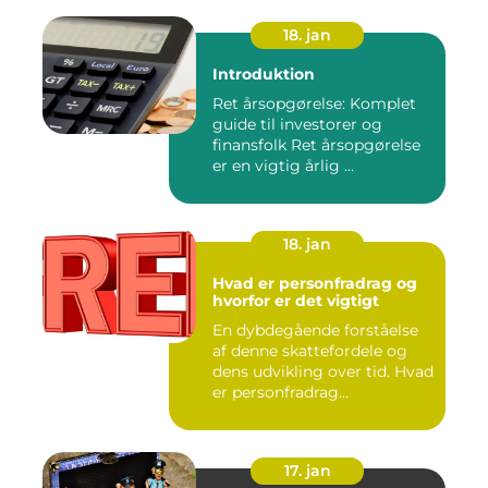
18. jan
Introduktion
Ret årsopgørelse: Komplet
guide til investorer og
finansfolk Ret årsopgørelse
er en vigtig årlig ...
18. jan
Hvad er personfradrag og
hvorfor er det vigtigt
En dybdegående forståelse
af denne skattefordele og
dens udvikling over tid. Hvad
er personfradrag...
17. jan