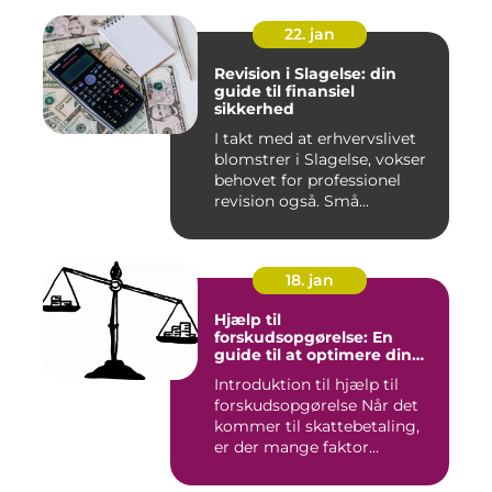
22. jan
Revision i Slagelse: din
guide til finansiel
sikkerhed
I takt med at erhvervslivet
blomstrer i Slagelse, vokser
behovet for professionel
revision også. Små...
18. jan
Hjælp til
forskudsopgørelse: En
guide til at optimere din
skattebetaling
Introduktion til hjælp til
forskudsopgørelse Når det
kommer til skattebetaling,
er der mange faktor...