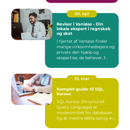
04. apr
Revisor i Vanløse - Din
lokale ekspert i regnskab
og skat
I hjertet af Vanløse finder
mange virksomhedsejere og
private den hjælp og
ekspertise, de behøver, f...
01. mar
Komplet guide til SQL
kursus
SQL kursus (Structured
Query Language) er
modersmålet for databaser,
og at mestre dette sprog er
afg...