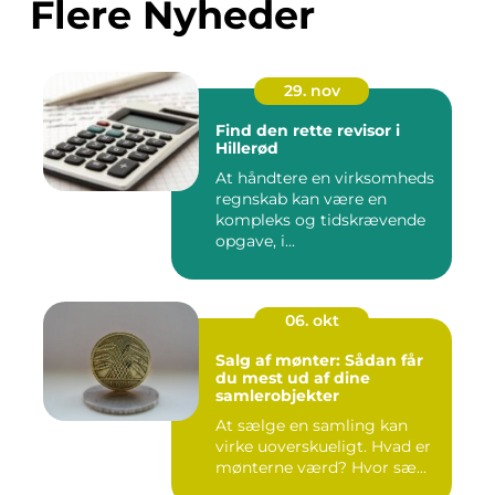
Flere Nyheder
29. nov
Find den rette revisor i
Hillerød
At håndtere en virksomheds
regnskab kan være en
kompleks og tidskrævende
opgave, i...
06. okt
Salg af mønter: Sådan får
du mest ud af dine
samlerobjekter
At sælge en samling kan
virke uoverskueligt. Hvad er
mønterne værd? Hvor sæ...