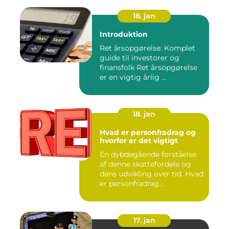
18. jan
Introduktion
Ret årsopgørelse: Komplet
guide til investorer og
finansfolk Ret årsopgørelse
er en vigtig årlig ...
18. jan
Hvad er personfradrag og
hvorfor er det vigtigt
En dybdegående forståelse
af denne skattefordele og
dens udvikling over tid. Hvad
er personfradrag...
17. jan