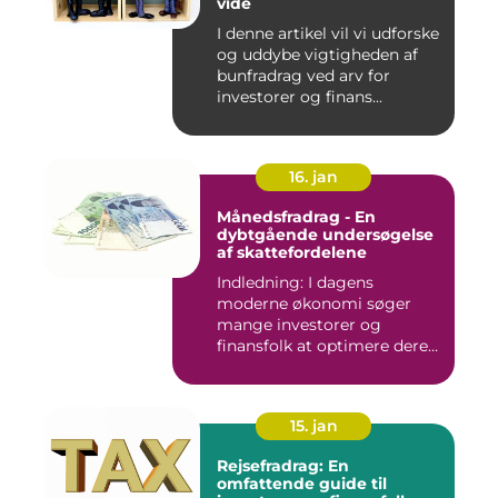
vide
I denne artikel vil vi udforske
og uddybe vigtigheden af
bunfradrag ved arv for
investorer og finans...
16. jan
Månedsfradrag - En
dybtgående undersøgelse
af skattefordelene
Indledning: I dagens
moderne økonomi søger
mange investorer og
finansfolk at optimere deres
skattee...
15. jan
Rejsefradrag: En
omfattende guide til