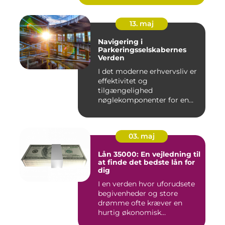
13. maj
Navigering i
Parkeringsselskabernes
Verden
I det moderne erhvervsliv er
effektivitet og
tilgængelighed
nøglekomponenter for en
vel...
03. maj
Lån 35000: En vejledning til
at finde det bedste lån for
dig
I en verden hvor uforudsete
begivenheder og store
drømme ofte kræver en
hurtig økonomisk
indsprøjtni...