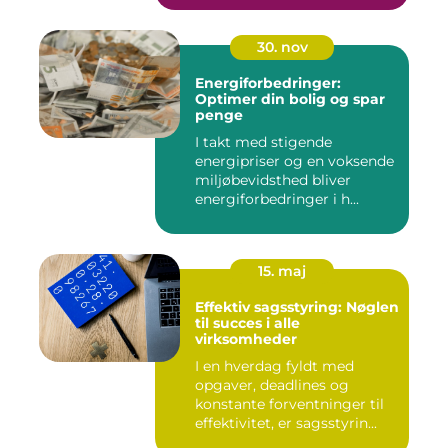
30. nov
Energiforbedringer:
Optimer din bolig og spar
penge
I takt med stigende
energipriser og en voksende
miljøbevidsthed bliver
energiforbedringer i h...
15. maj
Effektiv sagsstyring: Nøglen
til succes i alle
virksomheder
I en hverdag fyldt med
opgaver, deadlines og
konstante forventninger til
effektivitet, er sagsstyrin...