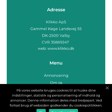
Adresse
web:
www.klikko.dk
Menu
Annoncering
Om os
Cookies
På vores website bruges cookies til at huske dine
indstillinger, statistik og personalisering af indhold og
Kontakt os
annoncer. Denne information deles med tredjepart. Ved
Sitemap
fortsat brug af websiden godkender du cookiepolitikken.