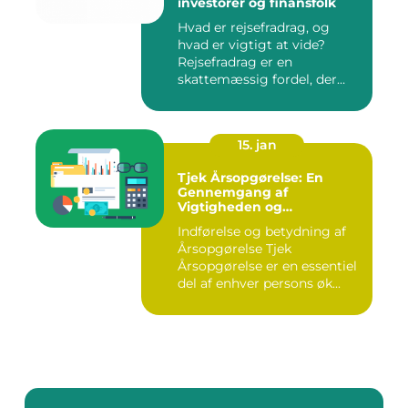
investorer og finansfolk
Hvad er rejsefradrag, og
hvad er vigtigt at vide?
Rejsefradrag er en
skattemæssig fordel, der
tilby...
15. jan
Tjek Årsopgørelse: En
Gennemgang af
Vigtigheden og
Udviklingen
Indførelse og betydning af
Årsopgørelse Tjek
Årsopgørelse er en essentiel
del af enhver persons øk...