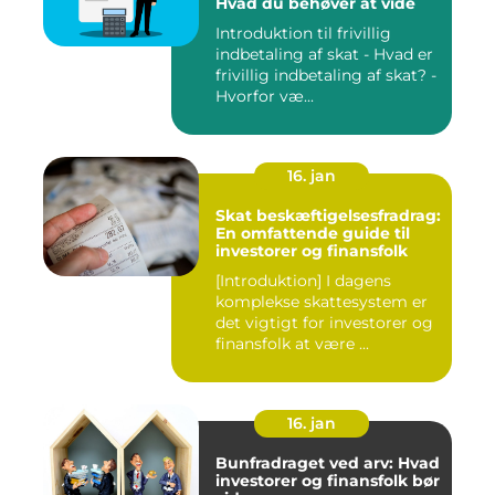
Hvad du behøver at vide
Introduktion til frivillig
indbetaling af skat - Hvad er
frivillig indbetaling af skat? -
Hvorfor væ...
16. jan
Skat beskæftigelsesfradrag:
En omfattende guide til
investorer og finansfolk
[Introduktion] I dagens
komplekse skattesystem er
det vigtigt for investorer og
finansfolk at være ...
16. jan
Bunfradraget ved arv: Hvad
investorer og finansfolk bør