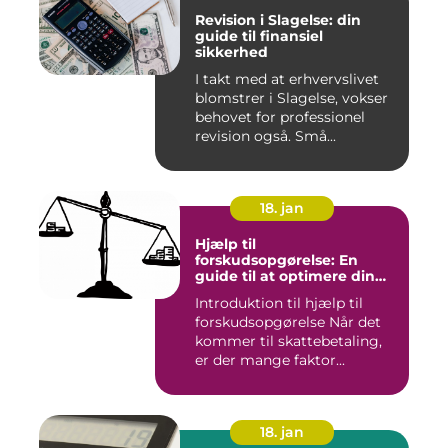
Revision i Slagelse: din
guide til finansiel
sikkerhed
I takt med at erhvervslivet
blomstrer i Slagelse, vokser
behovet for professionel
revision også. Små...
18. jan
Hjælp til
forskudsopgørelse: En
guide til at optimere din
skattebetaling
Introduktion til hjælp til
forskudsopgørelse Når det
kommer til skattebetaling,
er der mange faktor...
18. jan