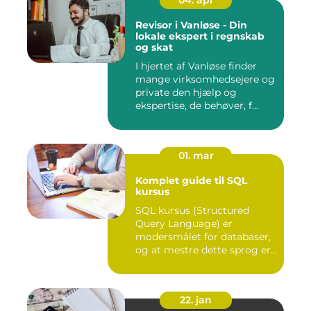
Revisor i Vanløse - Din
lokale ekspert i regnskab
og skat
I hjertet af Vanløse finder
mange virksomhedsejere og
private den hjælp og
ekspertise, de behøver, f...
01. mar
Komplet guide til SQL
kursus
SQL kursus (Structured
Query Language) er
modersmålet for databaser,
og at mestre dette sprog er
afg...
22. jan