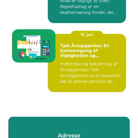
hvad er vigtigt at vide?
Rejsefradrag er en
skattemæssig fordel, der
tilby...
15. jan
Tjek Årsopgørelse: En
Gennemgang af
Vigtigheden og
Udviklingen
Indførelse og betydning af
Årsopgørelse Tjek
Årsopgørelse er en essentiel
del af enhver persons øk...
Adresse