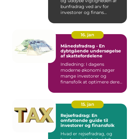
og uddybe vigtigheden af
bunfradrag ved arv for
investorer og finans...
16. jan
Månedsfradrag - En
dybtgående undersøgelse
af skattefordelene
Indledning: I dagens
moderne økonomi søger
mange investorer og
finansfolk at optimere deres
skattee...
15. jan
Rejsefradrag: En
omfattende guide til
investorer og finansfolk
Hvad er rejsefradrag, og