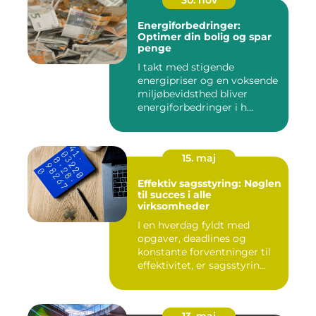
Energiforbedringer:
Optimer din bolig og spar
penge
I takt med stigende
energipriser og en voksende
miljøbevidsthed bliver
energiforbedringer i h...
15. maj
Effektiv sagsstyring: Nøglen
til succes i alle
virksomheder
I en hverdag fyldt med
opgaver, deadlines og
konstante forventninger til
effektivitet, er sagsstyrin...
13. maj