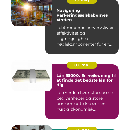
Navigering i
Parkeringsselskabernes
Verden
I det moderne erhvervsliv er
effektivitet og
tilgængelighed
nøglekomponenter for en
vel...
03. maj
Lån 35000: En vejledning til
at finde det bedste lån for
dig
I en verden hvor uforudsete
begivenheder og store
drømme ofte kræver en
hurtig økonomisk
indsprøjtni...
04. apr