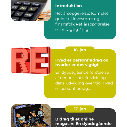
Introduktion
Ret årsopgørelse: Komplet
guide til investorer og
finansfolk Ret årsopgørelse
er en vigtig årlig ...
18. jan
Hvad er personfradrag og
hvorfor er det vigtigt
En dybdegående forståelse
af denne skattefordele og
dens udvikling over tid. Hvad
er personfradrag...
17. jan
Bidrag til et online
magasin: En dybdegående