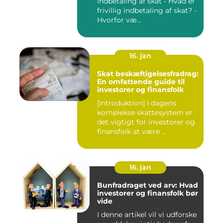
indbetaling af skat - Hvad er
frivillig indbetaling af skat? -
Hvorfor væ...
16. jan
Skat beskæftigelsesfradrag:
En omfattende guide til
investorer og finansfolk
[Introduktion] I dagens
komplekse skattesystem er
det vigtigt for investorer og
finansfolk at være ...
16. jan
Bunfradraget ved arv: Hvad
investorer og finansfolk bør
vide
I denne artikel vil vi udforske