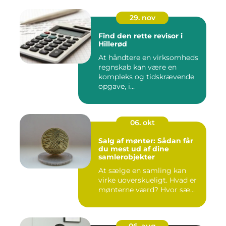
29. nov
Find den rette revisor i
Hillerød
At håndtere en virksomheds
regnskab kan være en
kompleks og tidskrævende
opgave, i...
06. okt
Salg af mønter: Sådan får
du mest ud af dine
samlerobjekter
At sælge en samling kan
virke uoverskueligt. Hvad er
mønterne værd? Hvor sæ...
06. aug