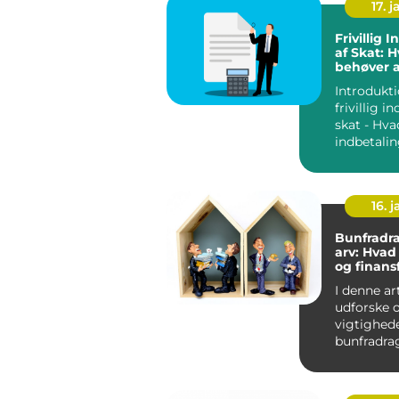
17. j
Frivillig 
af Skat: 
behøver a
Introdukti
frivillig i
skat - Hvad
indbetalin
Hvorfor væ
16. j
Bunfradr
arv: Hvad
og finans
vide
I denne art
udforske 
vigtighed
bunfradra
for invest
finans...