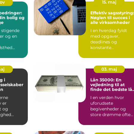
nov
15. maj
bedringer:
Effektiv sagsstyring
in bolig og
Nøglen til succes i
ge
alle virksomheder
d stigende
I en hverdag fyldt
er og en
med opgaver,
deadlines og
dsthed
konstante
forventninger til
edringer i
effektivitet, er
sagsstyrin...
maj
03. maj
g i
Lån 35000: En
sselskaber
vejledning til at
en
finde det bedste lå
for dig
erne
I en verden hvor
v er
uforudsete
et og
begivenheder og
ighed
store drømme ofte
ponenter
kræver en hurtig
.
økonomisk
indsprøjtni...