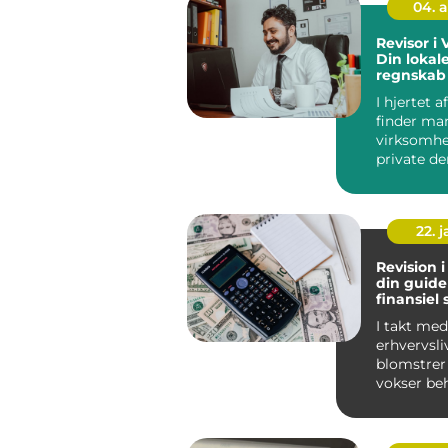
04. 
Revisor i 
Din lokale
regnskab 
I hjertet a
finder ma
virksomhe
private d
ekspertise
behøver, f..
22. 
Revision i
din guide 
finansiel
I takt med
erhvervsli
blomstrer 
vokser be
profession
også. Små.