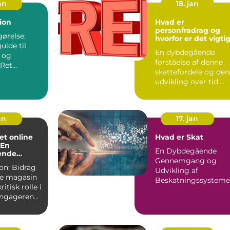
an
18. jan
ion
Hvad er
personfradrag og
ørelse:
hvorfor er det vigti
uide til
En dybdegående
r og
forståelse af denne
skattefordele og den
lse er en
udvikling over tid.
 ...
Hvad er
personfradrag...
an
17. jan
 et online
Hvad er Skat
 En
En Dybdegående
ende
Gennemgang og
idrag
Udvikling af
ine magasin
Beskatningssysteme
ritisk rolle i
Introduktion: ...
engagerende
.