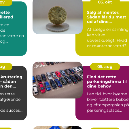
nov
06. okt
rette
Salg af mønter:
Hillerød
Sådan får du mest
ud af dine
re en
samlerobjekter
At sælge en samling
eds
kan virke
kan være en
uoverskueligt. Hvad
 og
er mønterne værd?
nde opgave,
Hvor sæ...
aug
05. aug
ekruttering
Find det rette
 – sådan
parkeringsfirma til
an den
dine behov
il
en rette
I en tid, hvor byerne
 afgørende
bliver tættere beboe
og efterspørgslen på
ds succes.
parkeringsplads...
sæ...