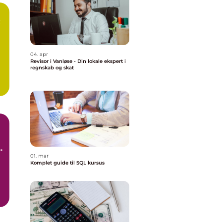
:
04. apr
Revisor i Vanløse - Din lokale ekspert i
regnskab og skat
n
01. mar
Komplet guide til SQL kursus