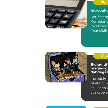
18. j
Introdukt
Ret årsopg
Komplet g
investore
finansfolk Ret
årsopgøre
vigtig årlig
17. j
Bidrag til
magasin:
dybdegå
forståelse
Introduktion: B
til et onl
spiller en k
at skabe 
og værdi..