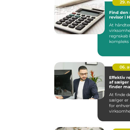
29. 
Find den 
revisor i 
At håndte
virksomh
regnskab 
kompleks
tidskræve
i...
06. 
Effektiv r
af sælger
finder m
rette prof
At finde d
sælger er
for enhver
virksomhe
En dygtig 