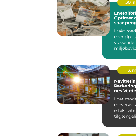
30. 
Energifor
Optimer d
spar pen
I takt me
energipris
voksende
miljøbevi
bliver
energiforb
h...
13. 
Navigerin
Parkering
nes Verd
I det mod
erhvervsli
effektivit
tilgængel
nøglekom
for en vel..