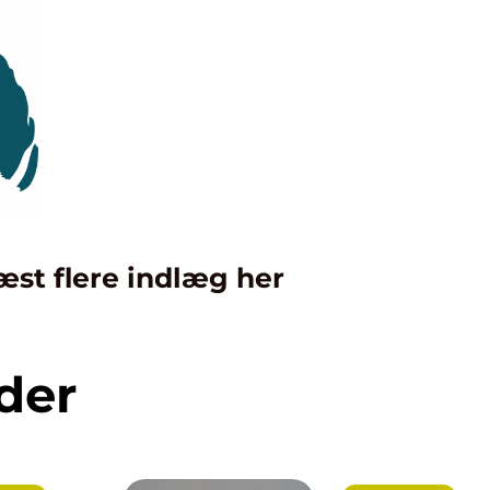
æst flere indlæg her
der