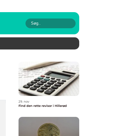
29. nov
Find den rette revisor i Hillerød