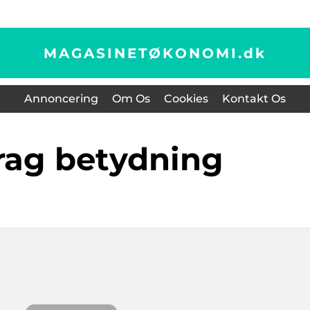
MAGASINETØKONOMI.
dk
Annoncering
Om Os
Cookies
Kontakt Os
drag betydning